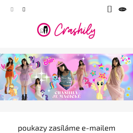
Přejít
NÁKUP
na
obsah
KOŠÍK
poukazy zasíláme e-mailem