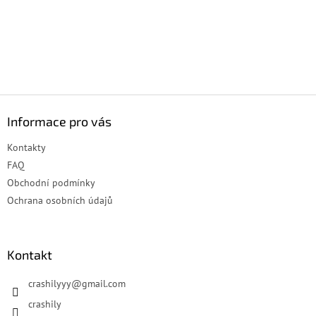
Z
á
Informace pro vás
p
a
Kontakty
t
FAQ
í
Obchodní podmínky
Ochrana osobních údajů
Kontakt
crashilyyy
@
gmail.com
crashily