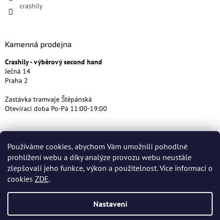
crashily
Kamenná prodejna
Crashily - výběrový second hand
Ječná 14
Praha 2
Zastávka tramvaje Štěpánská
Otevírací doba Po-Pá 11:00-19:00
Používáme cookies, abychom Vám umožnili pohodlné
prohlížení webu a díky analýze provozu webu neustále
zlepšovali jeho funkce, výkon a použitelnost. Více informací o
cookies
ZDE
.
Nastavení
Vytvořil Shoptet