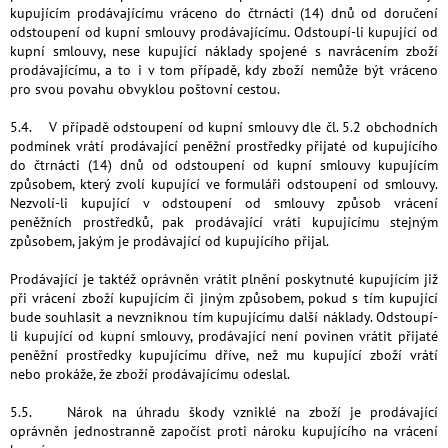
kupujícím prodávajícímu vráceno do čtrnácti (14) dnů od doručení
odstoupení od kupní smlouvy prodávajícímu. Odstoupí-li kupující od
kupní smlouvy, nese kupující náklady spojené s navrácením zboží
prodávajícímu, a to i v tom případě, kdy zboží nemůže být vráceno
pro svou povahu obvyklou poštovní cestou.
5.4. V případě odstoupení od kupní smlouvy dle čl. 5.2 obchodních
podmínek vrátí prodávající peněžní prostředky přijaté od kupujícího
do čtrnácti (14) dnů od odstoupení od kupní smlouvy kupujícím
způsobem, který zvolí kupující ve formuláři odstoupení od smlouvy.
Nezvolí-li kupující v odstoupení od smlouvy způsob vrácení
peněžních prostředků, pak prodávající vráti kupujícímu stejným
způsobem, jakým je prodávající od kupujícího přijal.
Prodávající je taktéž oprávněn vrátit plnění poskytnuté kupujícím již
při vrácení zboží kupujícím či jiným způsobem, pokud s tím kupující
bude souhlasit a nevzniknou tím kupujícímu další náklady. Odstoupí-
li kupující od kupní smlouvy, prodávající není povinen vrátit přijaté
peněžní prostředky kupujícímu dříve, než mu kupující zboží vrátí
nebo prokáže, že zboží prodávajícímu odeslal.
5.5. Nárok na úhradu škody vzniklé na zboží je prodávající
oprávněn jednostranně započíst proti nároku kupujícího na vrácení