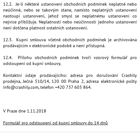
12.2. Je-li některé ustanovení obchodních podmínek neplatné nebo
neúčinné, nebo se takovým stane, namísto neplatných ustanovení
nastoupí ustanovení, jehož smysl se neplatnému ustanovení co
nejvíce přibližuje. Neplatností nebo neúčinností jednoho ustanovení
není dotčena platnost ostatních ustanovení.
12.3. Kupní smlouva včetně obchodních podmínek je archivována
prodávajícím v elektronické podobě a není přístupná.
12.4. Přílohu obchodních podmínek tvoří vzorový formulář pro
odstoupení od kupní smlouvy.
Kontaktní údaje prodávajícího: adresa pro doručování Crashily
prodejna, Ječná 510/14, 120 00 Praha 2, adresa elektronické pošty
info@crashily.com, telefon +420
737 603 864
.
V Praze dne 1.11.2018
Formulář pro odstoupení od kupní smlouvy do 14 dnů
Z