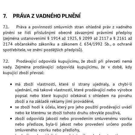
7. PRÁVA Z VADNÉHO PLNĚNÍ
7.1. Práva a povinnosti smluvních stran ohledně práv z vadného
plnění se řídí příslušnými obecně závaznými právními předpisy
(zejména ustanoveními § 1914 až 1925, § 2099 až 2117 a § 2161 až
2174 občanského zákoníku a zákonem č. 634/1992 Sb., o ochraně
spotřebitele, ve znění pozdějších předpisů).
7.2. Prodávající odpovídá kupujícímu, že zboží při převzetí nemá
vady. Zejména prodávající odpovídá kupujícímu, že v době, kdy
kupující zboží převzal:
má zboží vlastnosti, které si strany ujednaly, a chybí-li
ujednání, má takové vlastnosti, které prodávající nebo výrobce
popsal nebo které kupující očekával s ohledem na povahu
zboží a na základě reklamy jimi prováděné,
se zboží hodí k účelu, který pro jeho použití prodávající uvádí
nebo ke kterému se zboží tohoto druhu obvykle používá,
zboží odpovídá jakostí nebo provedením smluvenému vzorku
nebo předloze, byla-li jakost nebo provedení určeno podle
smluveného vzorku nebo předlohy,