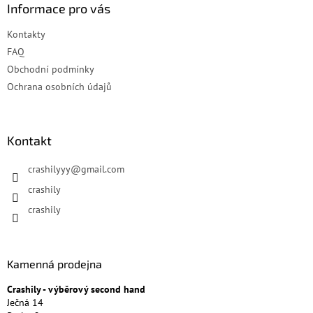
á
Informace pro vás
p
a
Kontakty
t
FAQ
í
Obchodní podmínky
Ochrana osobních údajů
Kontakt
crashilyyy
@
gmail.com
crashily
crashily
Kamenná prodejna
Crashily - výběrový second hand
Ječná 14