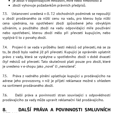
je zboží v odpovídajícím množství, míře nebo hmotnosti a
zboží vyhovuje požadavkům právních předpisů.
7.3. Ustanovení uvedená v čl. 7.2 obchodních podmínek se nepoužijí
u zboží prodávaného za nižší cenu na vadu, pro kterou byla nižší
cena ujednána, na opotřebení zboží způsobené jeho obvyklým
užíváním, u použitého zboží na vadu odpovídající míře používání
nebo opotřebení, kterou zboží mělo při převzetí kupujícím, nebo
vyplývá-li to z povahy zboží.
7.4. Projeví-li se vada v průběhu šesti měsíců od převzetí, má se za
to, že zboží bylo vadné již při převzetí. Kupující je oprávněn uplatnit
právo z vady, která se vyskytne u spotřebního zboží v době dvaceti
čtyř měsíců od převzetí. Tato skutečnost platí pouze pro zboží, které
je uvedeno v e-shopu jako „nové“ či „nenošené“.
7.5. Práva z vadného plnění uplatňuje kupující u prodávajícího na
adrese jeho provozovny, v níž je přijetí reklamace možné s ohledem
na sortiment prodávaného zboží.
7.6. Další práva a povinnosti stran související s odpovědností
prodávajícího za vady může upravit reklamační řád prodávajícího.
8. DALŠÍ PRÁVA A POVINNOSTI SMLUVNÍCH