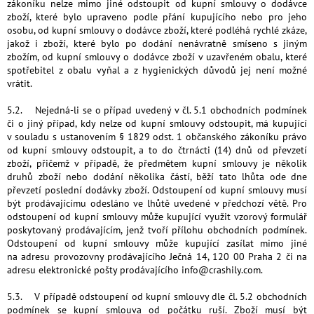
zákoníku nelze mimo jiné odstoupit od kupní smlouvy o dodávce
zboží, které bylo upraveno podle přání kupujícího nebo pro jeho
osobu, od kupní smlouvy o dodávce zboží, které podléhá rychlé zkáze,
jakož i zboží, které bylo po dodání nenávratně smíseno s jiným
zbožím, od kupní smlouvy o dodávce zboží v uzavřeném obalu, které
spotřebitel z obalu vyňal a z hygienických důvodů jej není možné
vrátit.
5.2. Nejedná-li se o případ uvedený v čl. 5.1 obchodních podmínek
či o jiný případ, kdy nelze od kupní smlouvy odstoupit, má kupující
v souladu s ustanovením § 1829 odst. 1 občanského zákoníku právo
od kupní smlouvy odstoupit, a to do čtrnácti (14) dnů od převzetí
zboží, přičemž v případě, že předmětem kupní smlouvy je několik
druhů zboží nebo dodání několika částí, běží tato lhůta ode dne
převzetí poslední dodávky zboží. Odstoupení od kupní smlouvy musí
být prodávajícímu odesláno ve lhůtě uvedené v předchozí větě. Pro
odstoupení od kupní smlouvy může kupující využit vzorový formulář
poskytovaný prodávajícím, jenž tvoří přílohu obchodních podmínek.
Odstoupení od kupní smlouvy může kupující zasílat mimo jiné
na adresu provozovny prodávajícího Ječná 14, 120 00 Praha 2 či na
adresu elektronické pošty prodávajícího info@crashily.com.
5.3. V případě odstoupení od kupní smlouvy dle čl. 5.2 obchodních
podmínek se kupní smlouva od počátku ruší. Zboží musí být