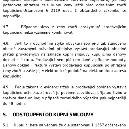
požadovat uhrazení celé kupní ceny ještě před odesláním zboží
kupujícímu.Ustanovení § 2119 odst. 1 občanského zákoníku se
nepoužije.
4.7. Případné slevy z ceny zboží poskytnuté prodávajícím
kupujícímu nelze vzájemně kombinovat.
4.8. Je-li to v obchodním styku obvyklé nebo je-li tak stanoveno
obecně závaznými právními předpisy, vystaví prodávající ohledně
plateb prováděných na základě kupní smlouvy kupujícímu daňový
doklad – fakturu. Prodávající není plátcem daně z přidané hodnoty.
Daňový doklad – fakturu vystaví prodávající kupujícímu po uhrazení
ceny zboží a zašle jej v elektronické podobě na elektronickou adresu
kupujícího.
4.9. Podle zákona o evidenci tržeb je prodávající povinen vystavit
kupujícímu účtenku. Zároveň je povinen zaevidovat přijatou tržbu u
správce daně online; v případě technického výpadku pak nejpozději
do 48 hodin.
5. ODSTOUPENÍ OD KUPNÍ SMLOUVY
5.1. Kupující bere na vědomí, že dle ustanovení § 1837 občanského