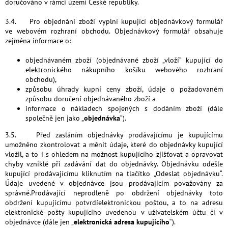
doručováno v rámci území České republiky.
3.4. Pro objednání zboží vyplní kupující objednávkový formulář
ve webovém rozhraní obchodu. Objednávkový formulář obsahuje
zejména informace o:
objednávaném zboží (objednávané zboží „vloží“ kupující do
elektronického nákupního košíku webového rozhraní
obchodu),
způsobu úhrady kupní ceny zboží, údaje o požadovaném
způsobu doručení objednávaného zboží a
informace o nákladech spojených s dodáním zboží (dále
společně jen jako „
objednávka
“).
3.5. Před zasláním objednávky prodávajícímu je kupujícímu
umožněno zkontrolovat a měnit údaje, které do objednávky kupující
vložil, a to i s ohledem na možnost kupujícího zjišťovat a opravovat
chyby vzniklé při zadávání dat do objednávky. Objednávku odešle
kupující prodávajícímu kliknutím na tlačítko „Odeslat objednávku“.
Údaje uvedené v objednávce jsou prodávajícím považovány za
správné.Prodávající neprodleně po obdržení objednávky toto
obdržení kupujícímu potvrdíelektronickou poštou, a to na adresu
elektronické pošty kupujícího uvedenou v uživatelském účtu či v
objednávce (dále jen „
elektronická adresa kupujícího
“).