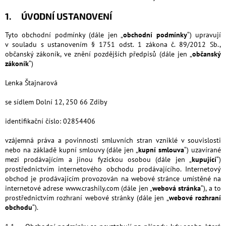
1. ÚVODNÍ USTANOVENÍ
Tyto obchodní podmínky (dále jen „
obchodní podmínky
“) upravují
v souladu s ustanovením § 1751 odst. 1 zákona č. 89/2012 Sb.,
občanský zákoník, ve znění pozdějších předpisů (dále jen „
občanský
zákoník
“)
Lenka Štajnarová
se sídlem Dolní 12, 250 66 Zdiby
identifikační číslo: 02854406
vzájemná práva a povinnosti smluvních stran vzniklé v souvislosti
nebo na základě kupní smlouvy (dále jen „
kupní smlouva
“) uzavírané
mezi prodávajícím a jinou fyzickou osobou (dále jen „
kupující
“)
prostřednictvím internetového obchodu prodávajícího. Internetový
obchod je prodávajícím provozován na webové stránce umístěné na
internetové adrese www.crashily.com (dále jen „
webová stránka
“), a to
prostřednictvím rozhraní webové stránky (dále jen „
webové rozhraní
obchodu
“).