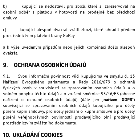
b) kupující se nedostavil pro zboží, které si zarezervoval na
osobní odběr s platbou v hotovosti na prodejně bez předchozí
omluvy
c) kupující alespoň dvakrát vrátil zboží, které uhradil předem
prostřednictvím platební brány GoPay
a k výše uvedeným případům nebo jejich kombinaci došlo alespoň
dvakrát.
9. OCHRANA OSOBNÍCH ÚDAJŮ
9.1. Svou informační povinnost vůči kupujícímu ve smyslu čl. 13
Nařízení Evropského parlamentu a Rady 2016/679 o ochraně
fyzických osob v souvislosti se zpracováním osobních údajů a o
volném pohybu těchto údajů a o zrušení směrnice 95/46/ES (obecné
nařízení o ochraně osobních údajů) (dále jen „
nařízení GDPR
“)
související se zpracováním osobních údajů kupujícího pro účely
plnění kupní smlouvy, pro účely jednání o kupní smlouvě a pro účely
plnění veřejnoprávních povinností prodávajícího plní prodávající
prostřednictvím zvláštního dokumentu.
10. UKLÁDÁNÍ COOKIES