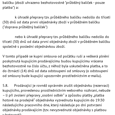
balíčku (zboží uhrazeno bezhotovostně "průběžný balíček - pouze
platba") a:
k úhradě přepravy tzv. průběžného balíčku nedošlo do třiceti
(30) dnů od data první objednávky zboží v průběžném balíčku
("doprava průběžný balíček")
nebo k úhradě přepravy tzv. průběžného balíčku nedošlo do
třiceti (30) dnů od data první objednávky zboží v průběžném balíčku
společně s poslední objednávkou zboží.
V tomto případě se kupní smlouva od počátku ruší a veškerá plnění
poskytnutá kupujícím prodávajícímu budou kupujícímu vrácena
bezhotovostně na číslo účtu, z něhož byla uskutečněna platba, a to
do čtrnácti (14) dnů od data odstoupení od smlouvy (o odstoupení
od smlouvy bude kupující upozorněn prostřednictvím e-mailu).
5.8. Prodávající je rovněž oprávněn zrušit objednávku (rezervaci)
kupujícího, provedenou prostřednictvím webového rozhraní, nebude
– li při zvolení přepravy „osobní odběr“ a způsobu platby „platba
hotově na prodejně“ objednávka vyzvednuta kupujícím do 19:30
následujícího pracovního dne, který následuje po dni potvrzení
objednávky prodávajícím (tzv. nevyzvednuté objednávky s platbou
v hotovosti).