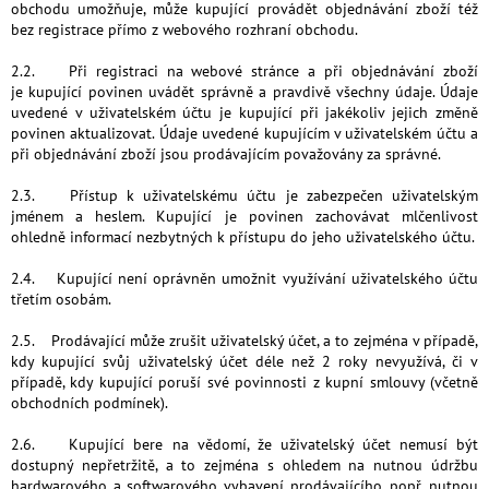
obchodu umožňuje, může kupující provádět objednávání zboží též
bez registrace přímo z webového rozhraní obchodu.
2.2. Při registraci na webové stránce a při objednávání zboží
je kupující povinen uvádět správně a pravdivě všechny údaje. Údaje
uvedené v uživatelském účtu je kupující při jakékoliv jejich změně
povinen aktualizovat. Údaje uvedené kupujícím v uživatelském účtu a
při objednávání zboží jsou prodávajícím považovány za správné.
2.3. Přístup k uživatelskému účtu je zabezpečen uživatelským
jménem a heslem. Kupující je povinen zachovávat mlčenlivost
ohledně informací nezbytných k přístupu do jeho uživatelského účtu.
2.4. Kupující není oprávněn umožnit využívání uživatelského účtu
třetím osobám.
2.5. Prodávající může zrušit uživatelský účet, a to zejména v případě,
kdy kupující svůj uživatelský účet déle než 2 roky nevyužívá, či v
případě, kdy kupující poruší své povinnosti z kupní smlouvy (včetně
obchodních podmínek).
2.6. Kupující bere na vědomí, že uživatelský účet nemusí být
dostupný nepřetržitě, a to zejména s ohledem na nutnou údržbu
hardwarového a softwarového vybavení prodávajícího, popř. nutnou