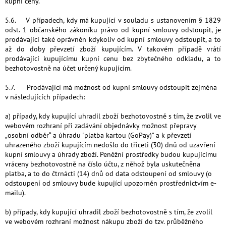
kupní ceny.
5.6. V případech, kdy má kupující v souladu s ustanovením § 1829
odst. 1 občanského zákoníku právo od kupní smlouvy odstoupit, je
prodávající také oprávněn kdykoliv od kupní smlouvy odstoupit, a to
až do doby převzetí zboží kupujícím. V takovém případě vrátí
prodávající kupujícímu kupní cenu bez zbytečného odkladu, a to
bezhotovostně na účet určený kupujícím.
5.7. Prodávající má možnost od kupní smlouvy odstoupit zejména
v následujících případech:
a) případy, kdy kupující uhradil zboží bezhotovostně s tím, že zvolil ve
webovém rozhraní při zadávání objednávky možnost přepravy
„osobní odběr“ a úhradu "platba kartou (GoPay)" a k převzetí
uhrazeného zboží kupujícím nedošlo do třiceti (30) dnů od uzavření
kupní smlouvy a úhrady zboží. Peněžní prostředky budou kupujícímu
vráceny bezhotovostně na číslo účtu, z něhož byla uskutečněna
platba, a to do čtrnácti (14) dnů od data odstoupení od smlouvy (o
odstoupení od smlouvy bude kupující upozorněn prostřednictvím e-
mailu).
b) případy, kdy kupující uhradil zboží bezhotovostně s tím, že zvolil
ve webovém rozhraní možnost nákupu zboží do tzv. průběžného