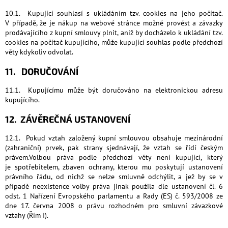
10.1. Kupující souhlasí s ukládáním tzv. cookies na jeho počítač.
V případě, že je nákup na webové stránce možné provést a závazky
prodávajícího z kupní smlouvy plnit, aniž by docházelo k ukládání tzv.
cookies na počítač kupujícího, může kupující souhlas podle předchozí
věty kdykoliv odvolat.
11. DORUČOVÁNÍ
11.1. Kupujícímu může být doručováno na elektronickou adresu
kupujícího.
12. ZÁVĚREČNÁ USTANOVENÍ
12.1. Pokud vztah založený kupní smlouvou obsahuje mezinárodní
(zahraniční) prvek, pak strany sjednávají, že vztah se řídí českým
právem.Volbou práva podle předchozí věty není kupující, který
je spotřebitelem, zbaven ochrany, kterou mu poskytují ustanovení
právního řádu, od nichž se nelze smluvně odchýlit, a jež by se v
případě neexistence volby práva jinak použila dle ustanovení čl. 6
odst. 1 Nařízení Evropského parlamentu a Rady (ES) č. 593/2008 ze
dne 17. června 2008 o právu rozhodném pro smluvní závazkové
vztahy (Řím I).