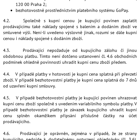
120 00 Praha 2;
bezhotovostně prostřednictvím platebního systému GoPay.
4.2. Společně s kupní cenou je kupující povinen zaplatit
prodávajícímu také náklady spojené s balením a dodáním zboží ve
smluvené výši. Není-li uvedeno výslovně jinak, rozumí se dále kupní
cenou i náklady spojené s dodáním zboží.
4.3. Prodávající nepožaduje od kupujícího zálohu či jinou
obdobnou platbu. Tímto není dotčeno ustanovení čl. 4.6 obchodních
podmínek ohledně povinnosti uhradit kupní cenu zboží předem.
4.4. V případě platby v hotovosti je kupní cena splatná při převzetí
zboží. V případě bezhotovostní platby je kupní cena splatná do 7 dnů
od uzavření kupní smlouvy.
4.5. V případě bezhotovostní platby je kupující povinen uhrazovat
kupní cenu zboží společně s uvedením variabilního symbolu platby. V
případě bezhotovostní platby je závazek kupujícího uhradit kupní
cenu splněn okamžikem připsání příslušné částky na účet
prodávajícího.
4.6. Prodávající je oprávněn, zejména v případě, že ze strany
kupujícího nedojde k dodatečnému potvrzení objednávky (čl. 3.6),