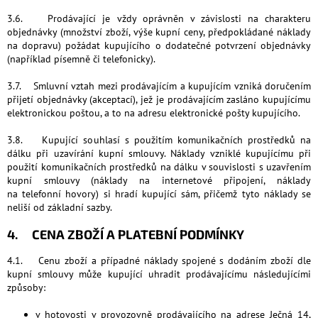
3.6. Prodávající je vždy oprávněn v závislosti na charakteru
objednávky (množství zboží, výše kupní ceny, předpokládané náklady
na dopravu) požádat kupujícího o dodatečné potvrzení objednávky
(například písemně či telefonicky).
3.7. Smluvní vztah mezi prodávajícím a kupujícím vzniká doručením
přijetí objednávky (akceptací), jež je prodávajícím zasláno kupujícímu
elektronickou poštou, a to na adresu elektronické pošty kupujícího.
3.8. Kupující souhlasí s použitím komunikačních prostředků na
dálku při uzavírání kupní smlouvy. Náklady vzniklé kupujícímu při
použití komunikačních prostředků na dálku v souvislosti s uzavřením
kupní smlouvy (náklady na internetové připojení, náklady
na telefonní hovory) si hradí kupující sám, přičemž tyto náklady se
neliší od základní sazby.
4. CENA ZBOŽÍ A PLATEBNÍ PODMÍNKY
4.1. Cenu zboží a případné náklady spojené s dodáním zboží dle
kupní smlouvy může kupující uhradit prodávajícímu následujícími
způsoby:
v hotovosti v provozovně prodávajícího na adrese Ječná 14,