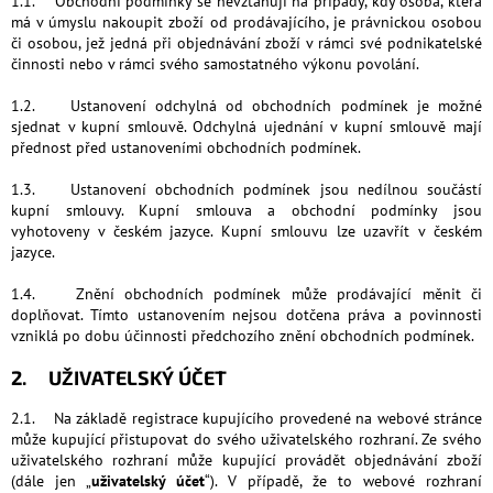
1.1. Obchodní podmínky se nevztahují na případy, kdy osoba, která
má v úmyslu nakoupit zboží od prodávajícího, je právnickou osobou
či osobou, jež jedná při objednávání zboží v rámci své podnikatelské
činnosti nebo v rámci svého samostatného výkonu povolání.
1.2. Ustanovení odchylná od obchodních podmínek je možné
sjednat v kupní smlouvě. Odchylná ujednání v kupní smlouvě mají
přednost před ustanoveními obchodních podmínek.
1.3. Ustanovení obchodních podmínek jsou nedílnou součástí
kupní smlouvy. Kupní smlouva a obchodní podmínky jsou
vyhotoveny v českém jazyce. Kupní smlouvu lze uzavřít v českém
jazyce.
1.4. Znění obchodních podmínek může prodávající měnit či
doplňovat. Tímto ustanovením nejsou dotčena práva a povinnosti
vzniklá po dobu účinnosti předchozího znění obchodních podmínek.
2. UŽIVATELSKÝ ÚČET
2.1. Na základě registrace kupujícího provedené na webové stránce
může kupující přistupovat do svého uživatelského rozhraní. Ze svého
uživatelského rozhraní může kupující provádět objednávání zboží
(dále jen „
uživatelský účet
“). V případě, že to webové rozhraní