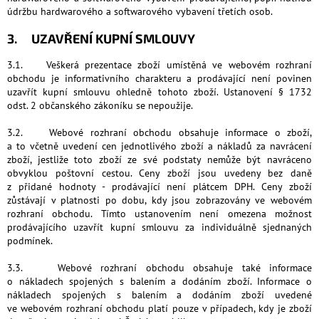
údržbu hardwarového a softwarového vybavení třetích osob.
3. UZAVŘENÍ KUPNÍ SMLOUVY
3.1. Veškerá prezentace zboží umístěná ve webovém rozhraní
obchodu je informativního charakteru a prodávající není povinen
uzavřít kupní smlouvu ohledně tohoto zboží. Ustanovení § 1732
odst. 2 občanského zákoníku se nepoužije.
3.2. Webové rozhraní obchodu obsahuje informace o zboží,
a to včetně uvedení cen jednotlivého zboží a nákladů za navrácení
zboží, jestliže toto zboží ze své podstaty nemůže být navráceno
obvyklou poštovní cestou. Ceny zboží jsou uvedeny bez daně
z přidané hodnoty - prodávající není plátcem DPH. Ceny zboží
zůstávají v platnosti po dobu, kdy jsou zobrazovány ve webovém
rozhraní obchodu. Tímto ustanovením není omezena možnost
prodávajícího uzavřít kupní smlouvu za individuálně sjednaných
podmínek.
3.3. Webové rozhraní obchodu obsahuje také informace
o nákladech spojených s balením a dodáním zboží. Informace o
nákladech spojených s balením a dodáním zboží uvedené
ve webovém rozhraní obchodu platí pouze v případech, kdy je zboží