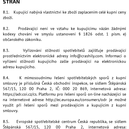
STRAN
8.1. Kupující nabývá vlastnictví ke zboží zaplacením celé kupní ceny
zboží.
8.2. Prodávající není ve vztahu ke kupujícímu vázán žádnými
kodexy chování ve smyslu ustanovení § 1826 odst. 1 písm. e)
občanského zákoníku.
8.3. Vyřizování stížností spotřebitelů zajišťuje prodávající
prostřednictvím elektronické adresy info@crashily.com. Informaci o
vyřízení stížnosti kupujícího zašle prodávající na elektronickou
adresu kupujícího.
8.4. K mimosoudnímu řešení spotřebitelských sporů z kupní
smlouvy je příslušná Česká obchodní inspekce, se sídlem Štěpánská
567/15, 120 00 Praha 2, IČ: 000 20 869, internetová adresa:
https://adr.coi.cz/cs. Platformu pro řešení sporů on-line nacházející se
na internetové adrese http://ec.europa.eu/consumers/odr je možné
využít při řešení sporů mezi prodávajícím a kupujícím z kupní
smlouvy.
8.5. Evropské spotřebitelské centrum Česká republika, se sídlem
Štěpánská 567/15, 120 00 Praha 2, internetová adresa: