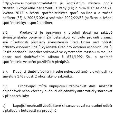
http://www.evropskyspotrebitel.cz je kontaktním místem podle
Nařízení Evropského parlamentu a Rady (EU) č. 524/2013 ze dne 21.
května 2013 o řešení spotřebitelských sporů on-line a o změně
nařízení (ES) č. 2006/2004 a směrnice 2009/22/ES (nařízení o řešení
spotřebitelských sporů on-line).
8.6. Prodávající je oprávněn k prodeji zboží na základě
živnostenského oprávnění. Živnostenskou kontrolu provádí v rámci
své působnosti příslušný živnostenský úřad. Dozor nad oblastí
ochrany osobních údajů vykonává Úřad pro ochranu osobních údajů.
Česká obchodní inspekce vykonává ve vymezeném rozsahu mimo jiné
dozor nad dodržováním zákona č. 634/1992 Sb., o ochraně
spotřebitele, ve znění pozdějších předpisů.
8.7. Kupující tímto přebírá na sebe nebezpečí změny okolností ve
smyslu § 1765 odst. 2 občanského zákoníku.
8.8. Prodávající může kupujícímu zablokovat další možnost
objednávek nebo všechny budoucí objednávky automaticky stornovat
v případech, kdy:
a) kupující neuhradil zboží, které si zarezervoval na osobní odběr
s platbou v hotovosti na prodejně