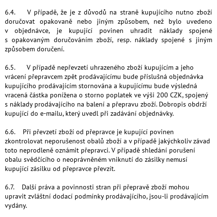
6.4. V případě, že je z důvodů na straně kupujícího nutno zboží
doručovat opakovaně nebo jiným způsobem, než bylo uvedeno
v objednávce, je kupující povinen uhradit náklady spojené
s opakovaným doručováním zboží, resp. náklady spojené s jiným
způsobem doručení.
6.5. V případě nepřevzetí uhrazeného zboží kupujícím a jeho
vrácení přepravcem zpět prodávajícímu bude příslušná objednávka
kupujícího prodávajícím stornována a kupujícímu bude výsledná
vracená částka ponížena o storno poplatek ve výši 200 CZK, spojený
s náklady prodávajícího na balení a přepravu zboží. Dobropis obdrží
kupující do e-mailu, který uvedl při zadávání objednávky.
6.6. Při převzetí zboží od přepravce je kupující povinen
zkontrolovat neporušenost obalů zboží a v případě jakýchkoliv závad
toto neprodleně oznámit přepravci. V případě shledání porušení
obalu svědčícího o neoprávněném vniknutí do zásilky nemusí
kupující zásilku od přepravce převzít.
6.7. Další práva a povinnosti stran při přepravě zboží mohou
upravit zvláštní dodací podmínky prodávajícího, jsou-li prodávajícím
vydány.