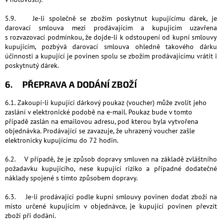
5.9. Je-li společně se zbožím poskytnut kupujícímu dárek, je
darovací smlouva mezi prodávajícím a kupujícím uzavřena
s rozvazovací podmínkou, že dojde-li k odstoupení od kupní smlouvy
kupujícím, pozbývá darovací smlouva ohledně takového dárku
účinnosti a kupující je povinen spolu se zbožím prodávajícímu vrátit i
poskytnutý dárek.
6. PŘEPRAVA A DODÁNÍ ZBOŽÍ
6.1. Zakoupí-li kupující dárkový poukaz (voucher) může zvolit jeho
zaslání v elektronické podobě na e-mail. Poukaz bude v tomto
případě zaslán na emailovou adresu, pod kterou byla vytvořena
objednávka. Prodávající se zavazuje, že uhrazený voucher zašle
elektronicky kupujícímu do 72 hodin.
6.2. V případě, že je způsob dopravy smluven na základě zvláštního
požadavku kupujícího, nese kupující riziko a případné dodatečné
náklady spojené s tímto způsobem dopravy.
6.3. Je-li prodávající podle kupní smlouvy povinen dodat zboží na
místo určené kupujícím v objednávce, je kupující povinen převzít
zboží při dodání.