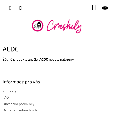
Přejít
NÁKUP
na
obsah
KOŠÍK
ACDC
Žádné produkty značky
ACDC
nebyly nalezeny...
Z
á
Informace pro vás
p
a
Kontakty
t
FAQ
í
Obchodní podmínky
Ochrana osobních údajů