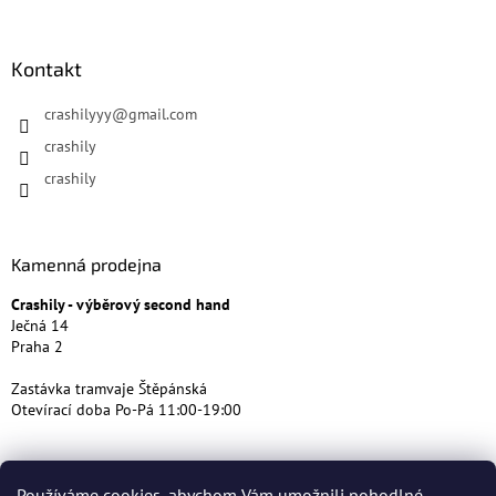
Kontakt
crashilyyy
@
gmail.com
crashily
crashily
Kamenná prodejna
Crashily - výběrový second hand
Ječná 14
Praha 2
Zastávka tramvaje Štěpánská
Otevírací doba Po-Pá 11:00-19:00
Používáme cookies, abychom Vám umožnili pohodlné