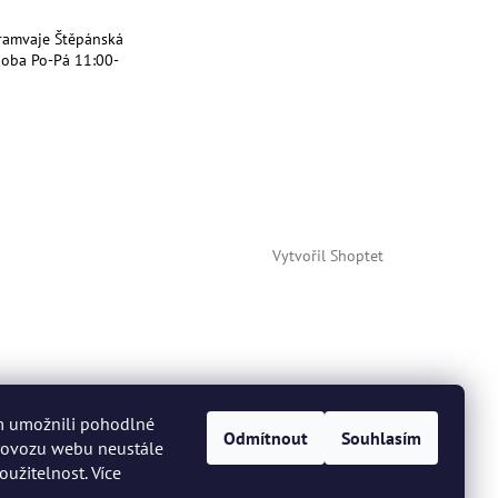
ramvaje Štěpánská
doba Po-Pá 11:00-
Vytvořil Shoptet
m umožnili pohodlné
Odmítnout
Souhlasím
provozu webu neustále
oužitelnost. Více