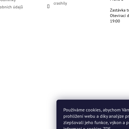
crashily
obních údajů
Zastávka t
Otevírací 
19:00
Používáme cookies, abychom Vá
prohlížení webu a díky analýze 
zlepšovali jeho funkce, výkon a p
informací o cookies
ZDE
.