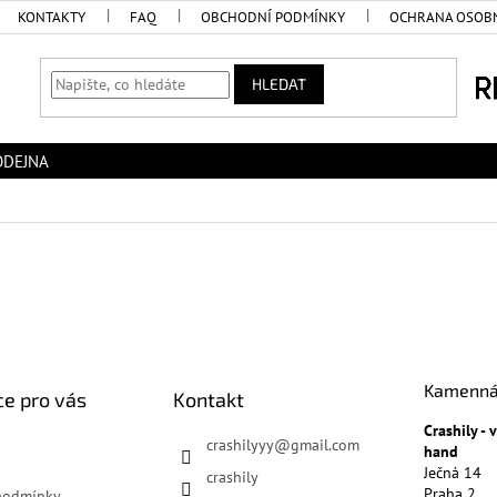
KONTAKTY
FAQ
OBCHODNÍ PODMÍNKY
OCHRANA OSOBN
HLEDAT
ODEJNA
Kamenná
e pro vás
Kontakt
Crashily -
crashilyyy
@
gmail.com
hand
Ječná 14
crashily
Praha 2
podmínky