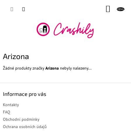
Přejít
NÁKUP
na
obsah
KOŠÍK
Arizona
Žádné produkty značky
Arizona
nebyly nalezeny...
Z
á
Informace pro vás
p
a
Kontakty
t
FAQ
í
Obchodní podmínky
Ochrana osobních údajů