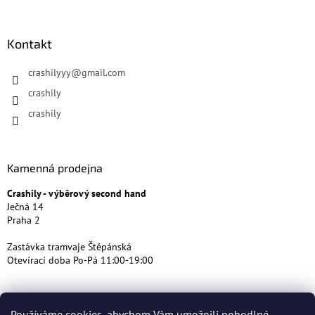
Kontakt
crashilyyy
@
gmail.com
crashily
crashily
Kamenná prodejna
Crashily - výběrový second hand
Ječná 14
Praha 2
Zastávka tramvaje Štěpánská
Otevírací doba Po-Pá 11:00-19:00
Používáme cookies, abychom Vám umožnili pohodlné