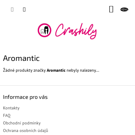
Přejít
NÁKUP
na
obsah
KOŠÍK
Aromantic
Žádné produkty značky
Aromantic
nebyly nalezeny...
Z
á
Informace pro vás
p
a
Kontakty
t
FAQ
í
Obchodní podmínky
Ochrana osobních údajů