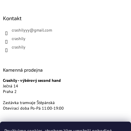
Kontakt
crashilyyy
@
gmail.com
crashily
crashily
Kamenná prodejna
Crashily - výběrový second hand
Ječná 14
Praha 2
Zastávka tramvaje Štěpánská
Otevírací doba Po-Pá 11:00-19:00
Používáme cookies, abychom Vám umožnili pohodlné