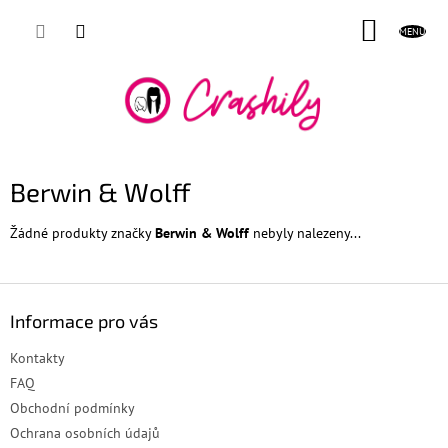
Přejít
NÁKUP
na
obsah
KOŠÍK
Berwin & Wolff
Žádné produkty značky
Berwin & Wolff
nebyly nalezeny...
Z
á
Informace pro vás
p
a
Kontakty
t
FAQ
í
Obchodní podmínky
Ochrana osobních údajů