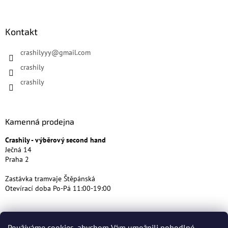
Kontakt
crashilyyy
@
gmail.com
crashily
crashily
Kamenná prodejna
Crashily - výběrový second hand
Ječná 14
Praha 2
Zastávka tramvaje Štěpánská
Otevírací doba Po-Pá 11:00-19:00
Používáme cookies, abychom Vám umožnili pohodlné