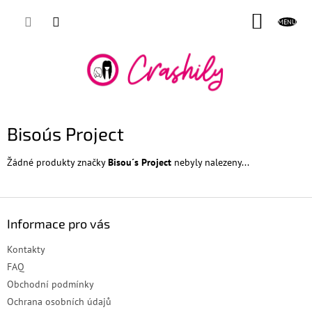
Přejít
NÁKUP
na
obsah
KOŠÍK
Bisou´s Project
Žádné produkty značky
Bisou´s Project
nebyly nalezeny...
Z
á
Informace pro vás
p
a
Kontakty
t
FAQ
í
Obchodní podmínky
Ochrana osobních údajů