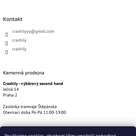
Kontakt
crashilyyy
@
gmail.com
crashily
crashily
Kamenná prodejna
Crashily - výběrový second hand
Ječná 14
Praha 2
Zastávka tramvaje Štěpánská
Otevírací doba Po-Pá 11:00-19:00
Používáme cookies, abychom Vám umožnili pohodlné