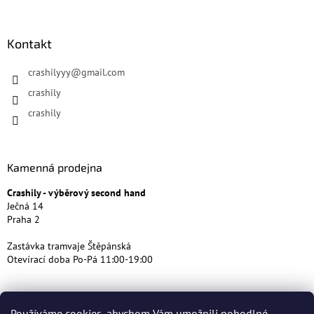
Kontakt
crashilyyy
@
gmail.com
crashily
crashily
Kamenná prodejna
Crashily - výběrový second hand
Ječná 14
Praha 2
Zastávka tramvaje Štěpánská
Otevírací doba Po-Pá 11:00-19:00
Používáme cookies, abychom Vám umožnili pohodlné