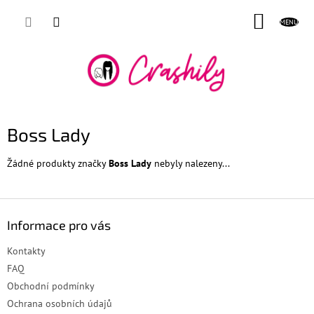
Přejít
NÁKUP
na
obsah
KOŠÍK
Boss Lady
Žádné produkty značky
Boss Lady
nebyly nalezeny...
Z
á
Informace pro vás
p
a
Kontakty
t
FAQ
í
Obchodní podmínky
Ochrana osobních údajů