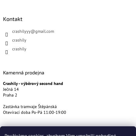
Kontakt
crashilyyy
@
gmail.com
crashily
crashily
Kamenná prodejna
Crashily - výběrový second hand
Ječná 14
Praha 2
Zastávka tramvaje Štěpánská
Otevírací doba Po-Pá 11:00-19:00
Používáme cookies, abychom Vám umožnili pohodlné