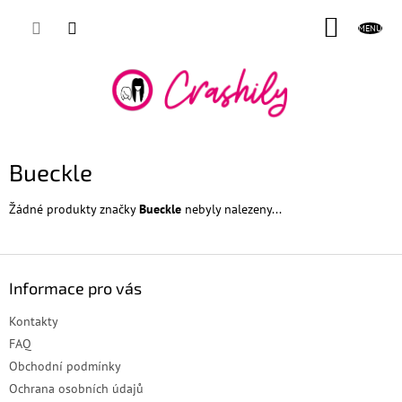
Přejít
NÁKUP
na
obsah
KOŠÍK
Bueckle
Žádné produkty značky
Bueckle
nebyly nalezeny...
Z
á
Informace pro vás
p
a
Kontakty
t
FAQ
í
Obchodní podmínky
Ochrana osobních údajů