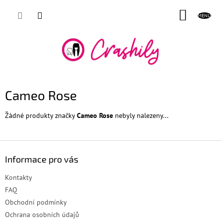
Přejít
NÁKUP
na
obsah
KOŠÍK
Cameo Rose
Žádné produkty značky
Cameo Rose
nebyly nalezeny...
Z
á
Informace pro vás
p
a
Kontakty
t
FAQ
í
Obchodní podmínky
Ochrana osobních údajů