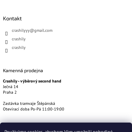
Kontakt
crashilyyy
@
gmail.com
crashily
crashily
Kamenná prodejna
Crashily - výběrový second hand
Ječná 14
Praha 2
Zastávka tramvaje Štěpánská
Otevírací doba Po-Pá 11:00-19:00
Používáme cookies, abychom Vám umožnili pohodlné