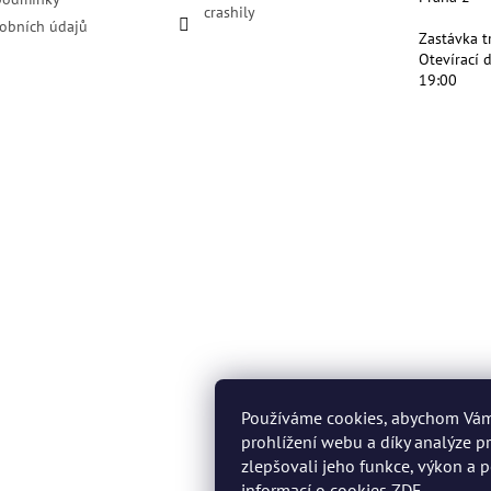
crashily
obních údajů
Zastávka t
Otevírací 
19:00
Používáme cookies, abychom Vá
prohlížení webu a díky analýze 
zlepšovali jeho funkce, výkon a p
informací o cookies
ZDE
.