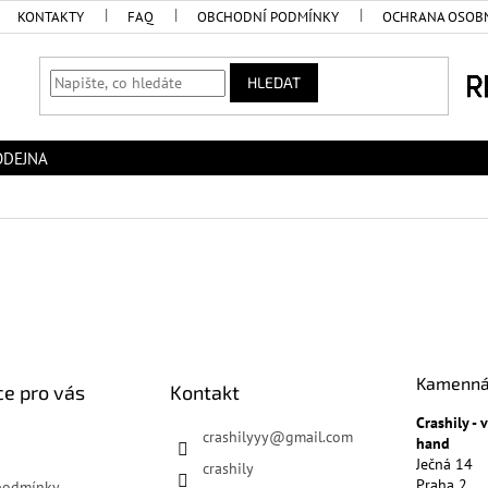
KONTAKTY
FAQ
OBCHODNÍ PODMÍNKY
OCHRANA OSOBN
HLEDAT
ODEJNA
Kamenná
e pro vás
Kontakt
Crashily -
crashilyyy
@
gmail.com
hand
Ječná 14
crashily
Praha 2
podmínky