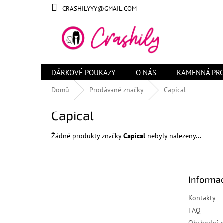
Přejít
CRASHILYYY@GMAIL.COM
na
obsah
DÁRKOVÉ POUKAZY
O NÁS
KAMENNÁ PR
Domů
Prodávané značky
Capical
Capical
Žádné produkty značky
Capical
nebyly nalezeny...
Z
á
Informac
p
a
Kontakty
t
FAQ
í
Obchodní 