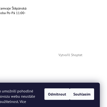
ramvaje Štěpánská
doba Po-Pá 11:00-
Vytvořil Shoptet
m umožnili pohodlné
Odmítnout
Souhlasím
provozu webu neustále
oužitelnost. Více