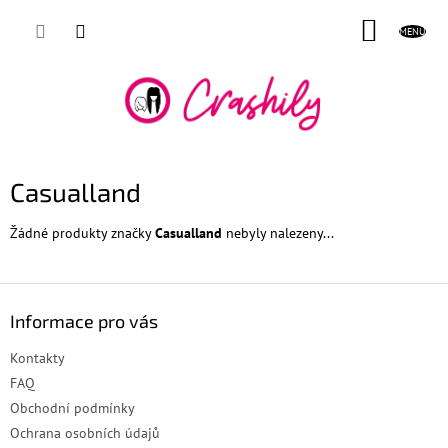
Přejít
NÁKUP
na
obsah
KOŠÍK
Casualland
Žádné produkty značky
Casualland
nebyly nalezeny...
Z
á
Informace pro vás
p
a
Kontakty
t
FAQ
í
Obchodní podmínky
Ochrana osobních údajů