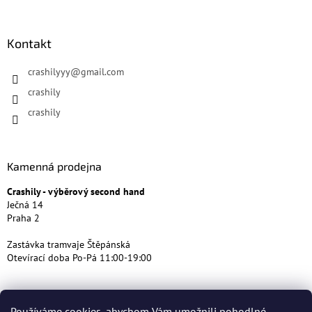
Kontakt
crashilyyy
@
gmail.com
crashily
crashily
Kamenná prodejna
Crashily - výběrový second hand
Ječná 14
Praha 2
Zastávka tramvaje Štěpánská
Otevírací doba Po-Pá 11:00-19:00
Používáme cookies, abychom Vám umožnili pohodlné