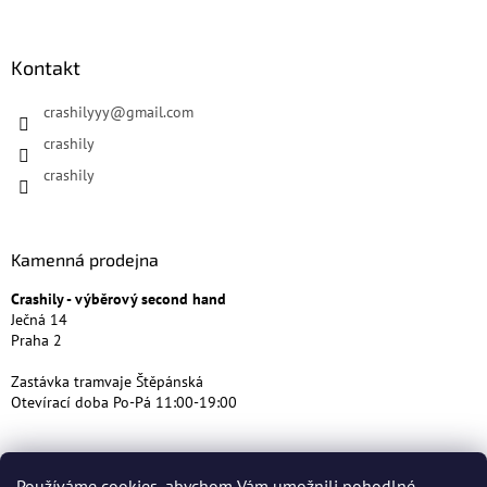
Kontakt
crashilyyy
@
gmail.com
crashily
crashily
Kamenná prodejna
Crashily - výběrový second hand
Ječná 14
Praha 2
Zastávka tramvaje Štěpánská
Otevírací doba Po-Pá 11:00-19:00
Používáme cookies, abychom Vám umožnili pohodlné