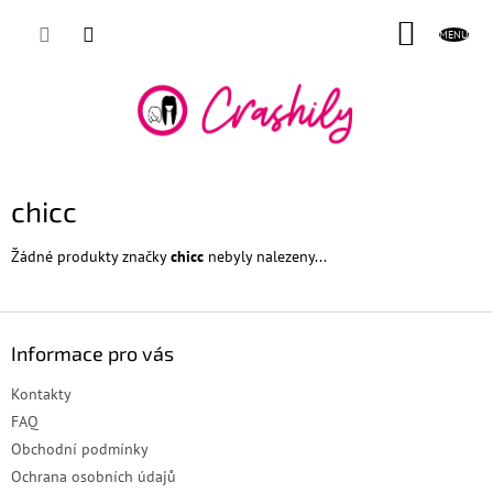
Přejít
NÁKUP
na
obsah
KOŠÍK
chicc
Žádné produkty značky
chicc
nebyly nalezeny...
Z
á
Informace pro vás
p
a
Kontakty
t
FAQ
í
Obchodní podmínky
Ochrana osobních údajů