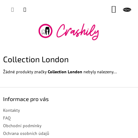
Přejít
NÁKUP
na
obsah
KOŠÍK
Collection London
Žádné produkty značky
Collection London
nebyly nalezeny...
Z
á
Informace pro vás
p
a
Kontakty
t
FAQ
í
Obchodní podmínky
Ochrana osobních údajů