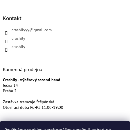
Kontakt
crashilyyy
@
gmail.com
crashily
crashily
Kamenná prodejna
Crashily - výběrový second hand
Ječná 14
Praha 2
Zastávka tramvaje Štěpánská
Otevírací doba Po-Pá 11:00-19:00
Používáme cookies, abychom Vám umožnili pohodlné