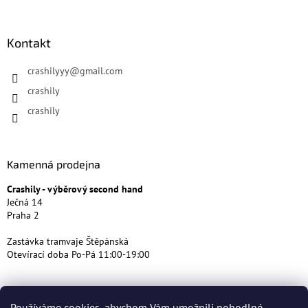
Kontakt
crashilyyy
@
gmail.com
crashily
crashily
Kamenná prodejna
Crashily - výběrový second hand
Ječná 14
Praha 2
Zastávka tramvaje Štěpánská
Otevírací doba Po-Pá 11:00-19:00
Používáme cookies, abychom Vám umožnili pohodlné