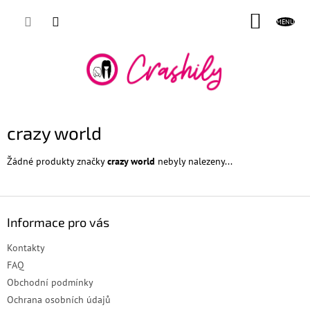
Přejít
NÁKUP
na
obsah
KOŠÍK
crazy world
Žádné produkty značky
crazy world
nebyly nalezeny...
Z
á
Informace pro vás
p
a
Kontakty
t
FAQ
í
Obchodní podmínky
Ochrana osobních údajů