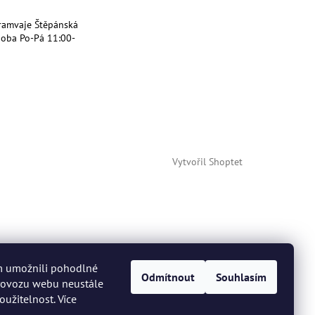
ramvaje Štěpánská
doba Po-Pá 11:00-
Vytvořil Shoptet
m umožnili pohodlné
Odmítnout
Souhlasím
provozu webu neustále
oužitelnost. Více