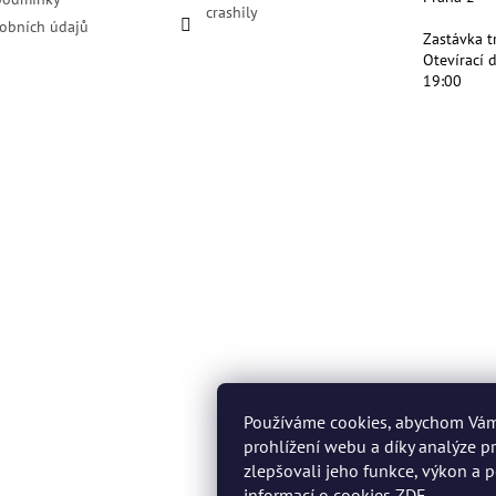
crashily
obních údajů
Zastávka t
Otevírací 
19:00
Používáme cookies, abychom Vá
prohlížení webu a díky analýze 
zlepšovali jeho funkce, výkon a p
informací o cookies
ZDE
.