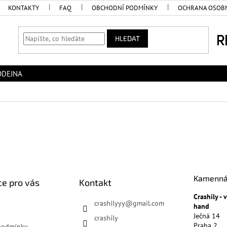
KONTAKTY
FAQ
OBCHODNÍ PODMÍNKY
OCHRANA OSOBN
HLEDAT
ODEJNA
Kamenná
e pro vás
Kontakt
Crashily -
crashilyyy
@
gmail.com
hand
Ječná 14
crashily
Praha 2
podmínky