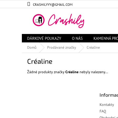
Přejít
CRASHILYYY@GMAIL.COM
na
obsah
DÁRKOVÉ POUKAZY
O NÁS
KAMENNÁ PR
Domů
Prodávané značky
Créaline
Créaline
Žádné produkty značky
Créaline
nebyly nalezeny...
Z
á
Informac
p
a
Kontakty
t
FAQ
í
Obchodní 