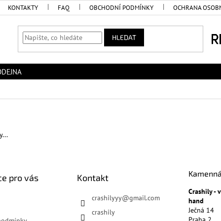
KONTAKTY
FAQ
OBCHODNÍ PODMÍNKY
OCHRANA OSOBN
HLEDAT
ODEJNA
...
Kamenná
e pro vás
Kontakt
Crashily -
crashilyyy
@
gmail.com
hand
Ječná 14
crashily
Praha 2
podmínky