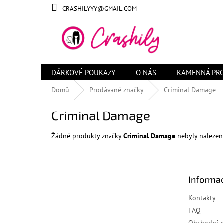
Přejít
CRASHILYYY@GMAIL.COM
na
obsah
DÁRKOVÉ POUKAZY
O NÁS
KAMENNÁ PR
Domů
Prodávané značky
Criminal Damage
Criminal Damage
Žádné produkty značky
Criminal Damage
nebyly nalezeny
Z
á
Informac
p
a
Kontakty
t
FAQ
í
Obchodní 