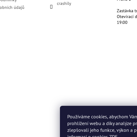
crashily
obních údajů
Zastávka t
Otevírací 
19:00
Používáme cookies, abychom Vá
prohlížení webu a díky analýze 
zlepšovali jeho funkce, výkon a p
informací o cookies
ZDE
.