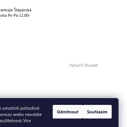
ramvaje Štěpánská
doba Po-Pá 11:00-
Vytvořil Shoptet
m umožnili pohodlné
Odmítnout
Souhlasím
provozu webu neustále
oužitelnost. Více