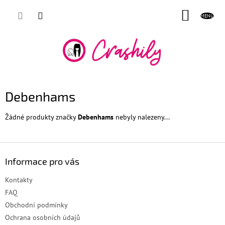
Přejít
NÁKUP
na
obsah
KOŠÍK
Debenhams
Žádné produkty značky
Debenhams
nebyly nalezeny...
Z
á
Informace pro vás
p
a
Kontakty
t
FAQ
í
Obchodní podmínky
Ochrana osobních údajů