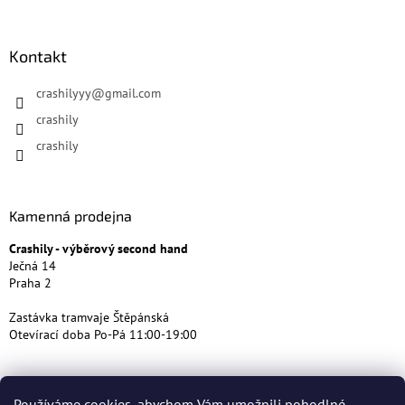
Kontakt
crashilyyy
@
gmail.com
crashily
crashily
Kamenná prodejna
Crashily - výběrový second hand
Ječná 14
Praha 2
Zastávka tramvaje Štěpánská
Otevírací doba Po-Pá 11:00-19:00
Používáme cookies, abychom Vám umožnili pohodlné