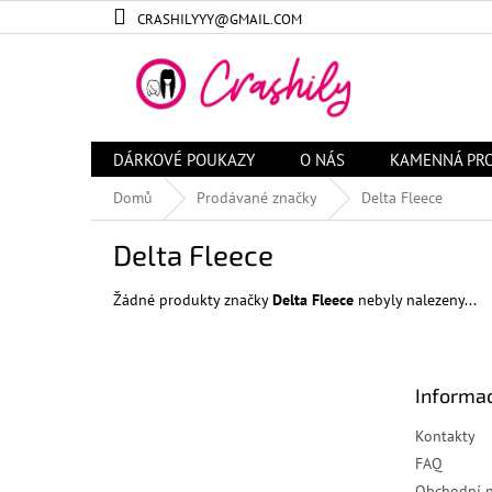
Přejít
CRASHILYYY@GMAIL.COM
na
obsah
DÁRKOVÉ POUKAZY
O NÁS
KAMENNÁ PR
Domů
Prodávané značky
Delta Fleece
Delta Fleece
Žádné produkty značky
Delta Fleece
nebyly nalezeny...
Z
á
Informac
p
a
Kontakty
t
FAQ
í
Obchodní 