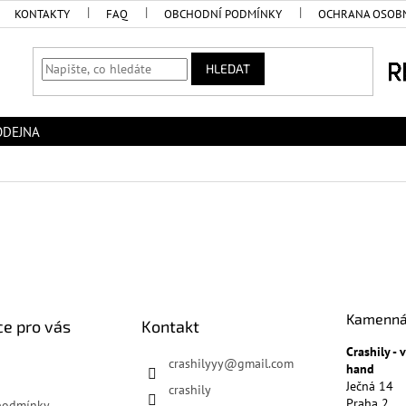
KONTAKTY
FAQ
OBCHODNÍ PODMÍNKY
OCHRANA OSOBN
HLEDAT
ODEJNA
Kamenná
e pro vás
Kontakt
Crashily -
crashilyyy
@
gmail.com
hand
Ječná 14
crashily
Praha 2
podmínky