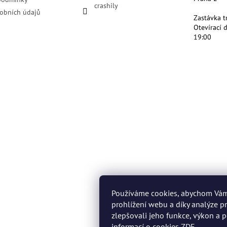
crashily
obních údajů
Zastávka t
Otevírací 
19:00
Používáme cookies, abychom Vá
prohlížení webu a díky analýze 
zlepšovali jeho funkce, výkon a p
informací o cookies
ZDE
.