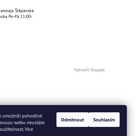
ramvaje Štěpánská
doba Po-Pá 11:00-
Vytvořil Shoptet
m umožnili pohodlné
Odmítnout
Souhlasím
provozu webu neustále
oužitelnost. Více