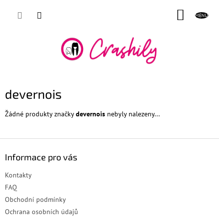
Přejít
NÁKUP
na
obsah
KOŠÍK
devernois
Žádné produkty značky
devernois
nebyly nalezeny...
Z
á
Informace pro vás
p
a
Kontakty
t
FAQ
í
Obchodní podmínky
Ochrana osobních údajů