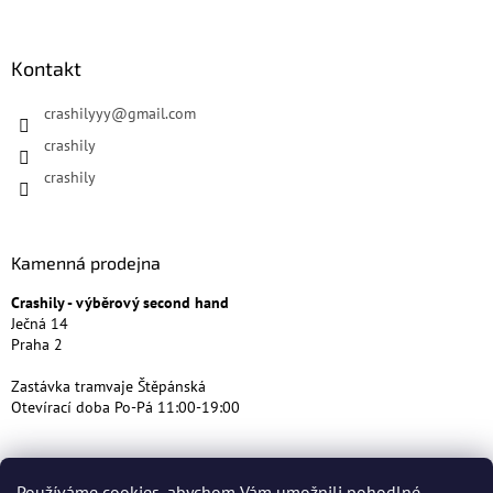
Kontakt
crashilyyy
@
gmail.com
crashily
crashily
Kamenná prodejna
Crashily - výběrový second hand
Ječná 14
Praha 2
Zastávka tramvaje Štěpánská
Otevírací doba Po-Pá 11:00-19:00
Používáme cookies, abychom Vám umožnili pohodlné