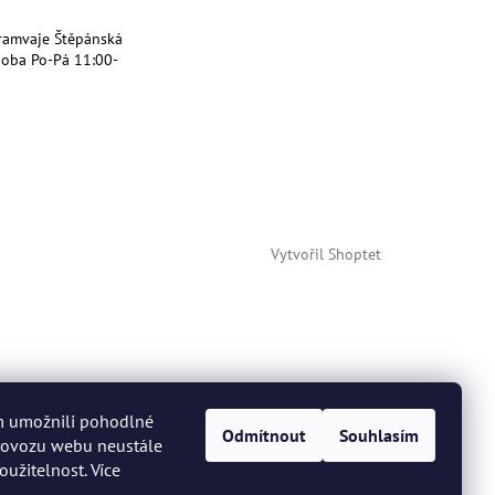
ramvaje Štěpánská
doba Po-Pá 11:00-
Vytvořil Shoptet
m umožnili pohodlné
Odmítnout
Souhlasím
provozu webu neustále
oužitelnost. Více