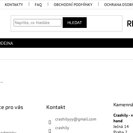
KONTAKTY
FAQ
OBCHODNÍ PODMÍNKY
OCHRANA OSOBN
HLEDAT
ODEJNA
..
Kamenná
e pro vás
Kontakt
Crashily -
crashilyyy
@
gmail.com
hand
Ječná 14
crashily
Praha 2
podmínky