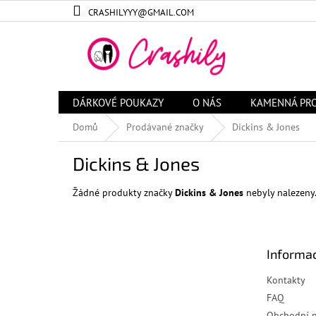
Přejít
CRASHILYYY@GMAIL.COM
na
obsah
DÁRKOVÉ POUKAZY
O NÁS
KAMENNÁ PR
Domů
Prodávané značky
Dickins & Jones
Dickins & Jones
Žádné produkty značky
Dickins & Jones
nebyly nalezeny.
Z
á
Informac
p
a
Kontakty
t
FAQ
í
Obchodní 