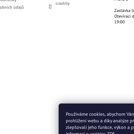
crashily
obních údajů
Zastávka t
Otevírací 
19:00
Používáme cookies, abychom Vá
prohlížení webu a díky analýze 
zlepšovali jeho funkce, výkon a p
informací o cookies
ZDE
.