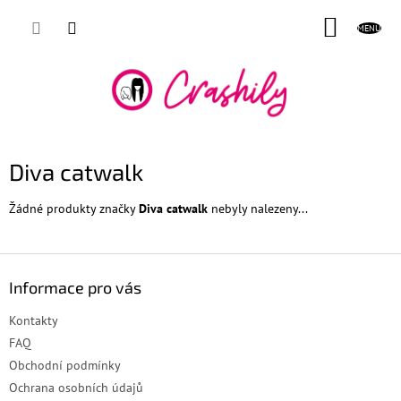
Přejít
NÁKUP
na
obsah
KOŠÍK
Diva catwalk
Žádné produkty značky
Diva catwalk
nebyly nalezeny...
Z
á
Informace pro vás
p
a
Kontakty
t
FAQ
í
Obchodní podmínky
Ochrana osobních údajů