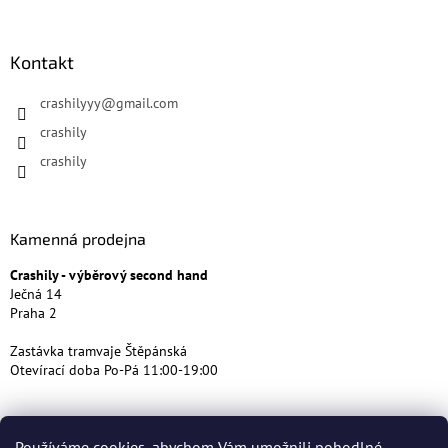
Kontakt
crashilyyy
@
gmail.com
crashily
crashily
Kamenná prodejna
Crashily - výběrový second hand
Ječná 14
Praha 2
Zastávka tramvaje Štěpánská
Otevírací doba Po-Pá 11:00-19:00
Používáme cookies, abychom Vám umožnili pohodlné