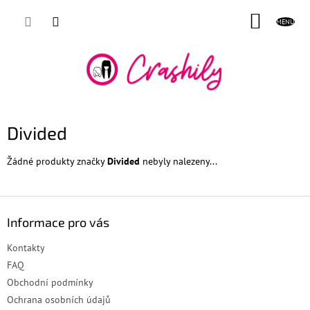
Přejít
NÁKUP
na
obsah
KOŠÍK
Divided
Žádné produkty značky
Divided
nebyly nalezeny...
Z
á
Informace pro vás
p
a
Kontakty
t
FAQ
í
Obchodní podmínky
Ochrana osobních údajů