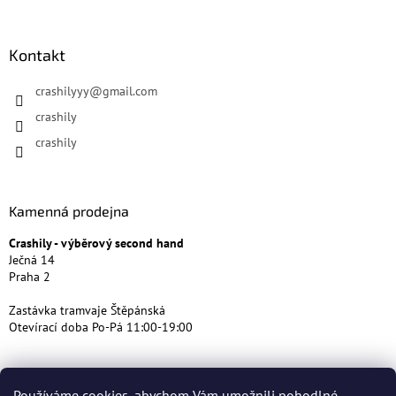
Kontakt
crashilyyy
@
gmail.com
crashily
crashily
Kamenná prodejna
Crashily - výběrový second hand
Ječná 14
Praha 2
Zastávka tramvaje Štěpánská
Otevírací doba Po-Pá 11:00-19:00
Používáme cookies, abychom Vám umožnili pohodlné