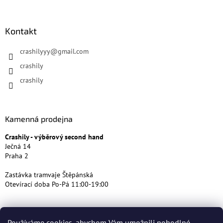
Kontakt
crashilyyy
@
gmail.com
crashily
crashily
Kamenná prodejna
Crashily - výběrový second hand
Ječná 14
Praha 2
Zastávka tramvaje Štěpánská
Otevírací doba Po-Pá 11:00-19:00
Používáme cookies, abychom Vám umožnili pohodlné