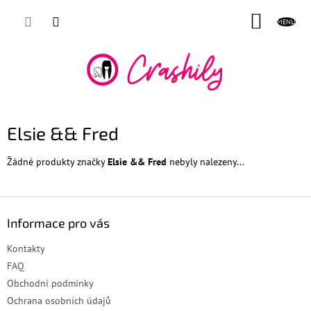
Přejít
NÁKUP
na
obsah
KOŠÍK
Elsie && Fred
Žádné produkty značky
Elsie && Fred
nebyly nalezeny...
Z
á
Informace pro vás
p
a
Kontakty
t
FAQ
í
Obchodní podmínky
Ochrana osobních údajů