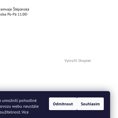
ramvaje Štěpánská
doba Po-Pá 11:00-
Vytvořil Shoptet
m umožnili pohodlné
Odmítnout
Souhlasím
provozu webu neustále
oužitelnost. Více