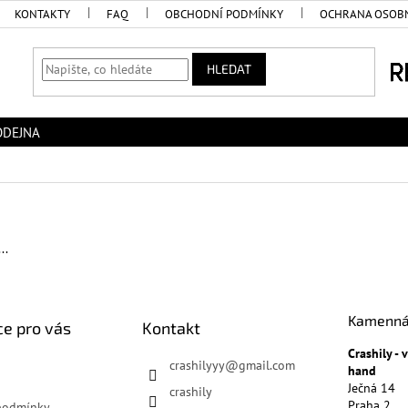
KONTAKTY
FAQ
OBCHODNÍ PODMÍNKY
OCHRANA OSOBN
HLEDAT
ODEJNA
..
Kamenná
e pro vás
Kontakt
Crashily -
crashilyyy
@
gmail.com
hand
Ječná 14
crashily
Praha 2
podmínky