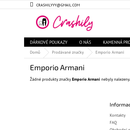
Přejít
CRASHILYYY@GMAIL.COM
na
obsah
DÁRKOVÉ POUKAZY
O NÁS
KAMENNÁ PR
Domů
Prodávané značky
Emporio Armani
Emporio Armani
Žádné produkty značky
Emporio Armani
nebyly nalezeny.
Z
á
Informac
p
a
Kontakty
t
FAQ
í
Obchodní 