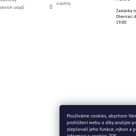
crashily
obních údajů
Zastávka t
Otevírací 
19:00
Používáme cookies, abychom Vá
prohlížení webu a díky analýze 
zlepšovali jeho funkce, výkon a p
informací o cookies
ZDE
.