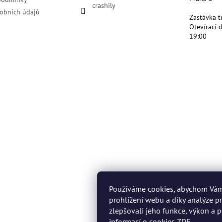
crashily
obních údajů
Zastávka t
Otevírací 
19:00
Používáme cookies, abychom Vá
prohlížení webu a díky analýze 
zlepšovali jeho funkce, výkon a p
informací o cookies
ZDE
.