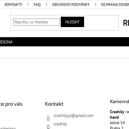
KONTAKTY
FAQ
OBCHODNÍ PODMÍNKY
OCHRANA OSOBN
HLEDAT
ODEJNA
Kamenná
e pro vás
Kontakt
Crashily -
crashilyyy
@
gmail.com
hand
Ječná 14
crashily
Praha 2
podmínky