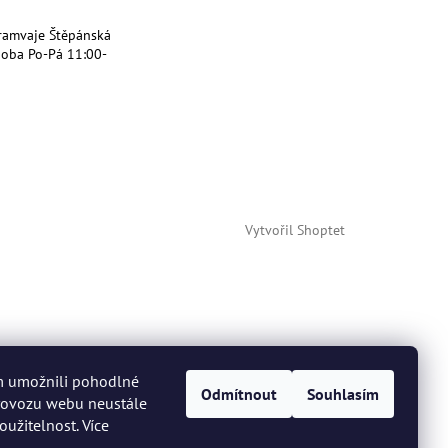
ramvaje Štěpánská
doba Po-Pá 11:00-
Vytvořil Shoptet
m umožnili pohodlné
Odmítnout
Souhlasím
provozu webu neustále
oužitelnost. Více