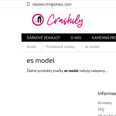
Přejít
CRASHILYYY@GMAIL.COM
na
obsah
DÁRKOVÉ POUKAZY
O NÁS
KAMENNÁ PR
Domů
Prodávané značky
es model
es model
Žádné produkty značky
es model
nebyly nalezeny...
Z
á
Informac
p
a
Kontakty
t
FAQ
í
Obchodní 