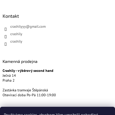
Kontakt
crashilyyy
@
gmail.com
crashily
crashily
Kamenná prodejna
Crashily - výběrový second hand
Ječná 14
Praha 2
Zastávka tramvaje Štěpánská
Otevírací doba Po-Pá 11:00-19:00
Používáme cookies, abychom Vám umožnili pohodlné