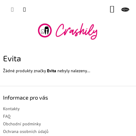
Přejít
NÁKUP
na
obsah
KOŠÍK
Evita
Žádné produkty značky
Evita
nebyly nalezeny...
Z
á
Informace pro vás
p
a
Kontakty
t
FAQ
í
Obchodní podmínky
Ochrana osobních údajů