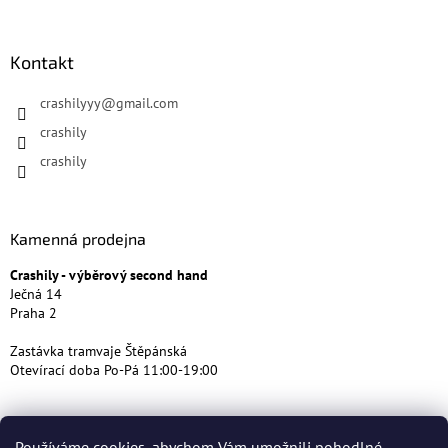
Kontakt
crashilyyy
@
gmail.com
crashily
crashily
Kamenná prodejna
Crashily - výběrový second hand
Ječná 14
Praha 2
Zastávka tramvaje Štěpánská
Otevírací doba Po-Pá 11:00-19:00
Používáme cookies, abychom Vám umožnili pohodlné