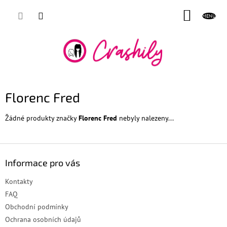
Přejít
NÁKUP
na
obsah
KOŠÍK
Florenc Fred
Žádné produkty značky
Florenc Fred
nebyly nalezeny...
Z
á
Informace pro vás
p
a
Kontakty
t
FAQ
í
Obchodní podmínky
Ochrana osobních údajů