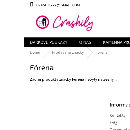
Přejít
CRASHILYYY@GMAIL.COM
na
obsah
DÁRKOVÉ POUKAZY
O NÁS
KAMENNÁ PR
Domů
Prodávané značky
Fórena
Fórena
Žádné produkty značky
Fórena
nebyly nalezeny...
Z
á
Informac
p
a
Kontakty
t
FAQ
í
Obchodní 