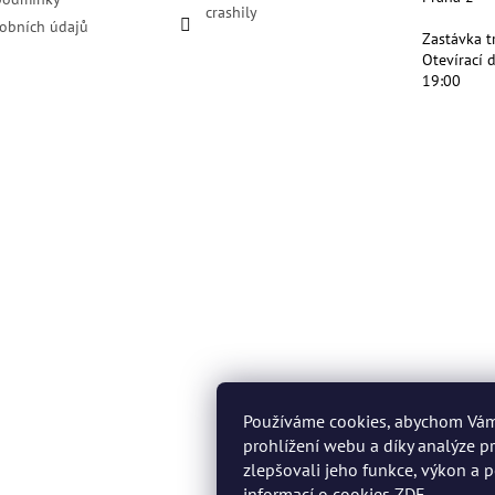
crashily
obních údajů
Zastávka t
Otevírací 
19:00
Používáme cookies, abychom Vá
prohlížení webu a díky analýze 
zlepšovali jeho funkce, výkon a p
informací o cookies
ZDE
.