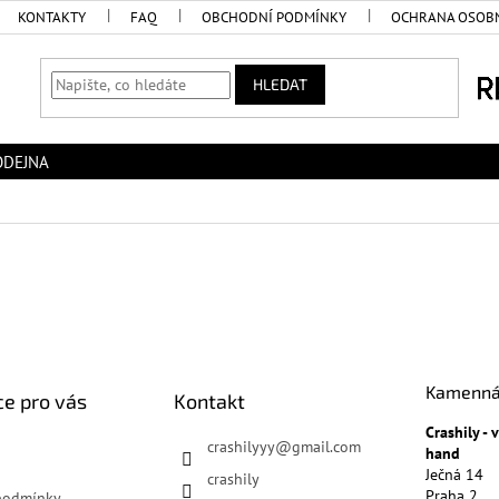
KONTAKTY
FAQ
OBCHODNÍ PODMÍNKY
OCHRANA OSOBN
HLEDAT
ODEJNA
Kamenná
e pro vás
Kontakt
Crashily -
crashilyyy
@
gmail.com
hand
Ječná 14
crashily
Praha 2
podmínky