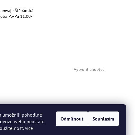
ramvaje Štěpánská
doba Po-Pá 11:00-
Vytvořil Shoptet
m umožnili pohodlné
Odmítnout
Souhlasím
provozu webu neustále
oužitelnost. Více