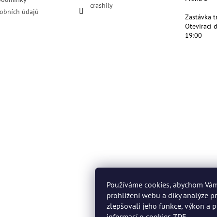
crashily
obních údajů
Zastávka t
Otevírací 
19:00
Používáme cookies, abychom Vá
prohlížení webu a díky analýze 
zlepšovali jeho funkce, výkon a p
informací o cookies
ZDE
.