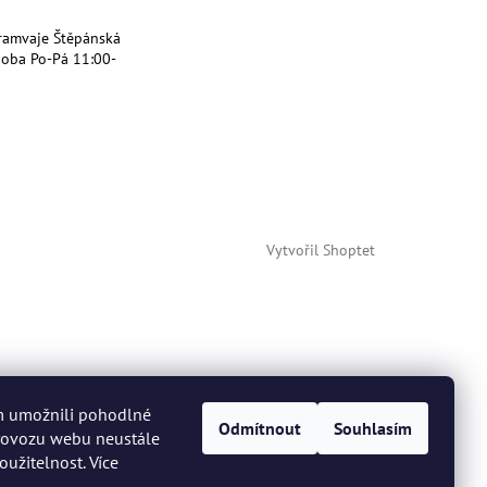
ramvaje Štěpánská
doba Po-Pá 11:00-
Vytvořil Shoptet
m umožnili pohodlné
Odmítnout
Souhlasím
provozu webu neustále
oužitelnost. Více