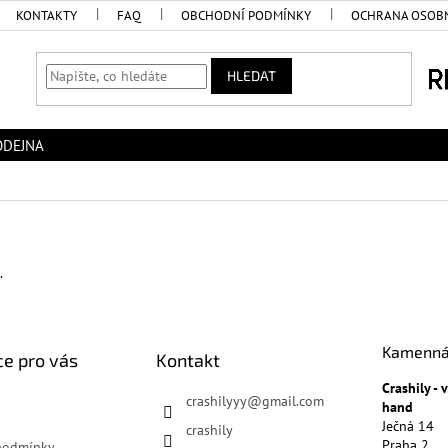
KONTAKTY
FAQ
OBCHODNÍ PODMÍNKY
OCHRANA OSOBN
HLEDAT
ODEJNA
.
Kamenná
e pro vás
Kontakt
Crashily -
crashilyyy
@
gmail.com
hand
Ječná 14
crashily
Praha 2
podmínky