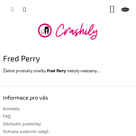
Přejít
NÁKUP
na
obsah
KOŠÍK
Fred Perry
Žádné produkty značky
Fred Perry
nebyly nalezeny...
Z
á
Informace pro vás
p
a
Kontakty
t
FAQ
í
Obchodní podmínky
Ochrana osobních údajů