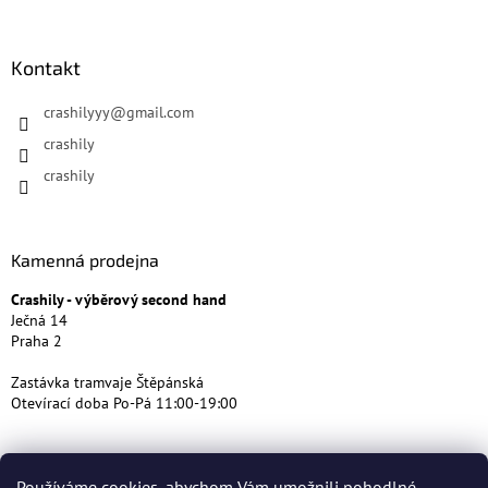
Kontakt
crashilyyy
@
gmail.com
crashily
crashily
Kamenná prodejna
Crashily - výběrový second hand
Ječná 14
Praha 2
Zastávka tramvaje Štěpánská
Otevírací doba Po-Pá 11:00-19:00
Používáme cookies, abychom Vám umožnili pohodlné