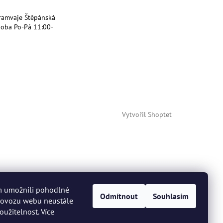
ramvaje Štěpánská
doba Po-Pá 11:00-
Vytvořil Shoptet
m umožnili pohodlné
Odmítnout
Souhlasím
provozu webu neustále
oužitelnost. Více