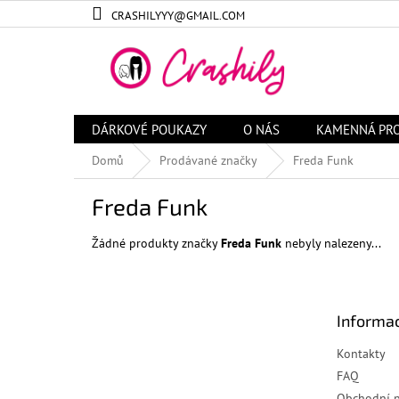
Přejít
CRASHILYYY@GMAIL.COM
na
obsah
DÁRKOVÉ POUKAZY
O NÁS
KAMENNÁ PR
Domů
Prodávané značky
Freda Funk
Freda Funk
Žádné produkty značky
Freda Funk
nebyly nalezeny...
Z
á
Informac
p
a
Kontakty
t
FAQ
í
Obchodní 