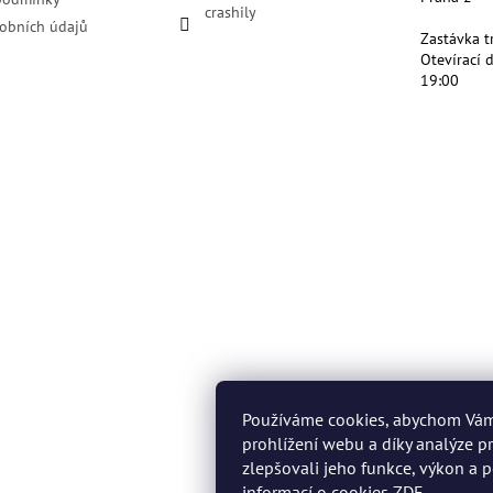
crashily
obních údajů
Zastávka t
Otevírací 
19:00
Používáme cookies, abychom Vá
prohlížení webu a díky analýze 
zlepšovali jeho funkce, výkon a p
informací o cookies
ZDE
.