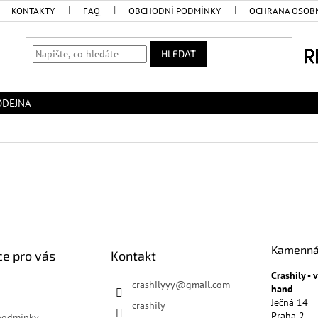
KONTAKTY
FAQ
OBCHODNÍ PODMÍNKY
OCHRANA OSOBN
HLEDAT
ODEJNA
Kamenná
e pro vás
Kontakt
Crashily -
crashilyyy
@
gmail.com
hand
Ječná 14
crashily
Praha 2
podmínky