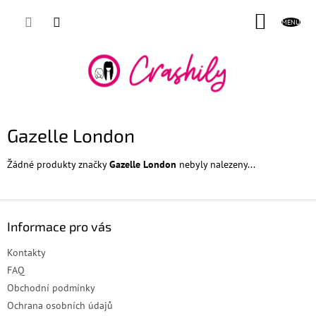
Přejít
NÁKUP
na
obsah
KOŠÍK
Gazelle London
Žádné produkty značky
Gazelle London
nebyly nalezeny...
Z
á
Informace pro vás
p
a
Kontakty
t
FAQ
í
Obchodní podmínky
Ochrana osobních údajů