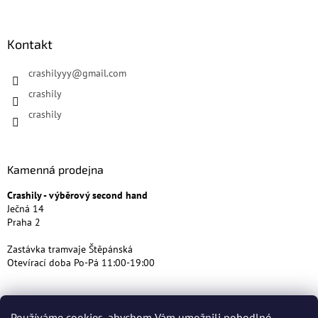
Kontakt
crashilyyy
@
gmail.com
crashily
crashily
Kamenná prodejna
Crashily - výběrový second hand
Ječná 14
Praha 2
Zastávka tramvaje Štěpánská
Otevírací doba Po-Pá 11:00-19:00
Používáme cookies, abychom Vám umožnili pohodlné