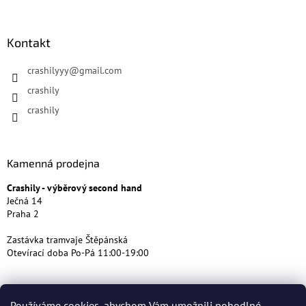
Kontakt
crashilyyy
@
gmail.com
crashily
crashily
Kamenná prodejna
Crashily - výběrový second hand
Ječná 14
Praha 2
Zastávka tramvaje Štěpánská
Otevírací doba Po-Pá 11:00-19:00
Používáme cookies, abychom Vám umožnili pohodlné