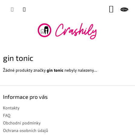
Přejít
NÁKUP
na
obsah
KOŠÍK
gin tonic
Žádné produkty značky
gin tonic
nebyly nalezeny...
Z
á
Informace pro vás
p
a
Kontakty
t
FAQ
í
Obchodní podmínky
Ochrana osobních údajů