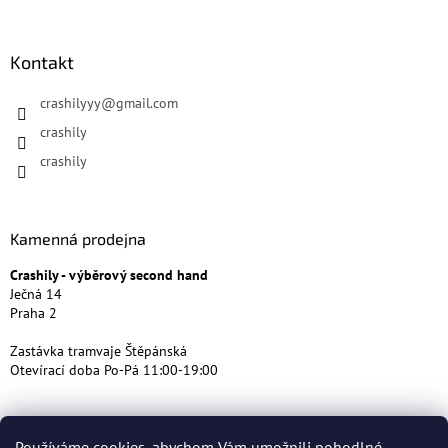
Kontakt
crashilyyy
@
gmail.com
crashily
crashily
Kamenná prodejna
Crashily - výběrový second hand
Ječná 14
Praha 2
Zastávka tramvaje Štěpánská
Otevírací doba Po-Pá 11:00-19:00
Používáme cookies, abychom Vám umožnili pohodlné