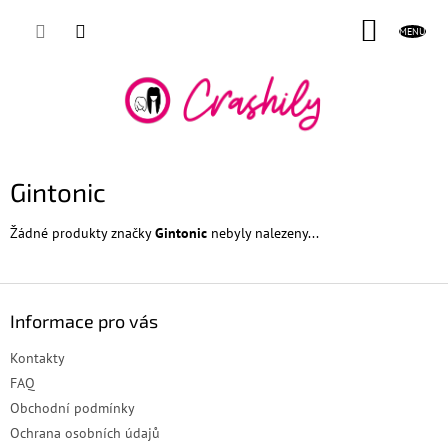
Přejít
NÁKUP
na
obsah
KOŠÍK
Gintonic
Žádné produkty značky
Gintonic
nebyly nalezeny...
Z
á
Informace pro vás
p
a
Kontakty
t
FAQ
í
Obchodní podmínky
Ochrana osobních údajů