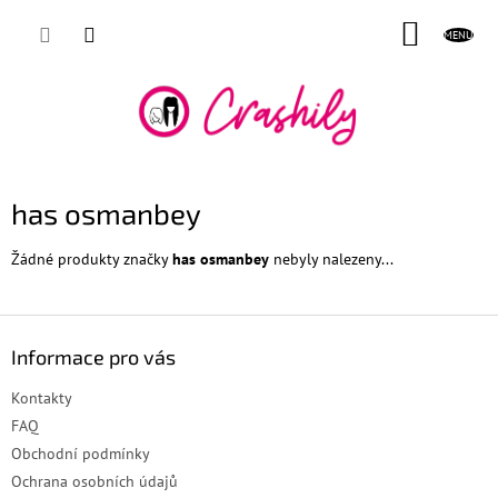
Přejít
NÁKUP
na
obsah
KOŠÍK
has osmanbey
Žádné produkty značky
has osmanbey
nebyly nalezeny...
Z
á
Informace pro vás
p
a
Kontakty
t
FAQ
í
Obchodní podmínky
Ochrana osobních údajů