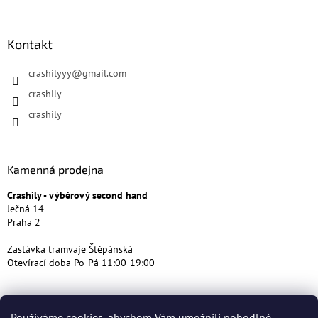
Kontakt
crashilyyy
@
gmail.com
crashily
crashily
Kamenná prodejna
Crashily - výběrový second hand
Ječná 14
Praha 2
Zastávka tramvaje Štěpánská
Otevírací doba Po-Pá 11:00-19:00
Používáme cookies, abychom Vám umožnili pohodlné