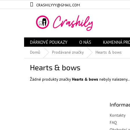
Přejít
CRASHILYYY@GMAIL.COM
na
obsah
DÁRKOVÉ POUKAZY
O NÁS
KAMENNÁ PR
Domů
Prodávané značky
Hearts & bows
Hearts & bows
Žádné produkty značky
Hearts & bows
nebyly nalezeny..
Z
á
Informac
p
a
Kontakty
t
FAQ
í
Obchodní 