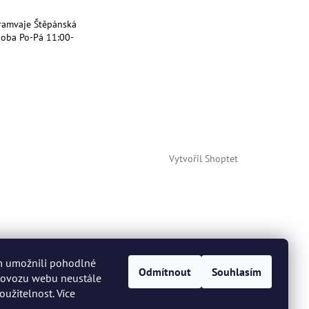
ramvaje Štěpánská
doba Po-Pá 11:00-
Vytvořil Shoptet
m umožnili pohodlné
Odmítnout
Souhlasím
provozu webu neustále
oužitelnost. Více