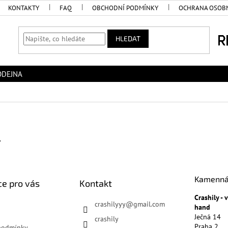
KONTAKTY
FAQ
OBCHODNÍ PODMÍNKY
OCHRANA OSOBN
HLEDAT
ODEJNA
.
Kamenná
e pro vás
Kontakt
Crashily -
crashilyyy
@
gmail.com
hand
Ječná 14
crashily
Praha 2
podmínky