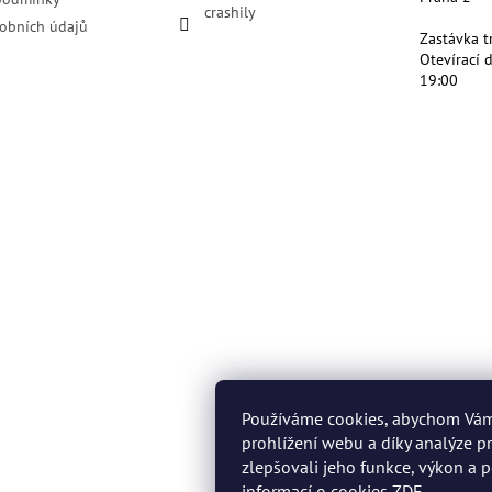
crashily
obních údajů
Zastávka t
Otevírací 
19:00
Používáme cookies, abychom Vá
prohlížení webu a díky analýze 
zlepšovali jeho funkce, výkon a p
informací o cookies
ZDE
.