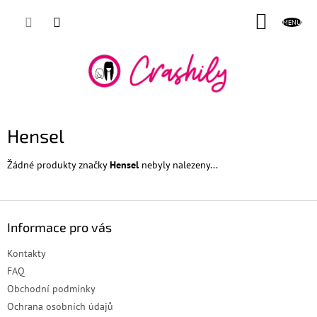
Přejít
NÁKUP
na
obsah
KOŠÍK
Hensel
Žádné produkty značky
Hensel
nebyly nalezeny...
Z
á
Informace pro vás
p
a
Kontakty
t
FAQ
í
Obchodní podmínky
Ochrana osobních údajů