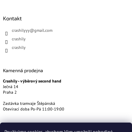
Kontakt
crashilyyy
@
gmail.com
crashily
crashily
Kamenná prodejna
Crashily - výběrový second hand
Ječná 14
Praha 2
Zastávka tramvaje Štěpánská
Otevírací doba Po-Pá 11:00-19:00
Používáme cookies, abychom Vám umožnili pohodlné