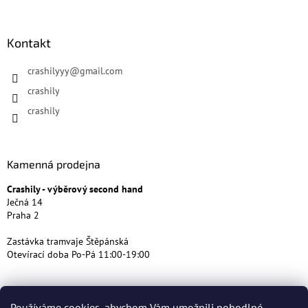
Kontakt
crashilyyy
@
gmail.com
crashily
crashily
Kamenná prodejna
Crashily - výběrový second hand
Ječná 14
Praha 2
Zastávka tramvaje Štěpánská
Otevírací doba Po-Pá 11:00-19:00
Používáme cookies, abychom Vám umožnili pohodlné