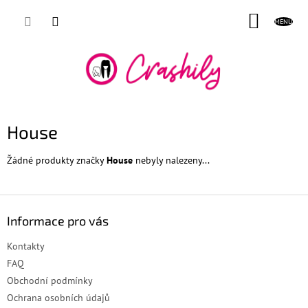
Přejít
NÁKUP
na
obsah
KOŠÍK
House
Žádné produkty značky
House
nebyly nalezeny...
Z
á
Informace pro vás
p
a
Kontakty
t
FAQ
í
Obchodní podmínky
Ochrana osobních údajů