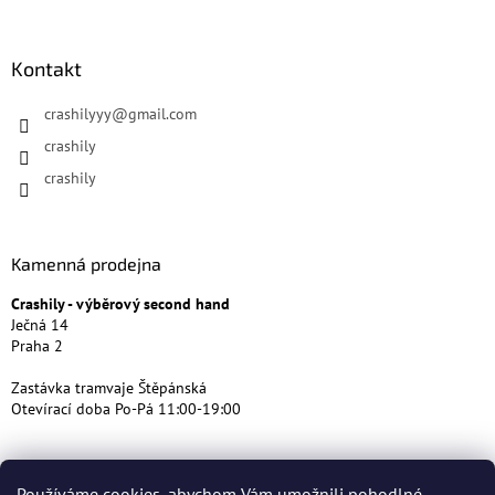
Kontakt
crashilyyy
@
gmail.com
crashily
crashily
Kamenná prodejna
Crashily - výběrový second hand
Ječná 14
Praha 2
Zastávka tramvaje Štěpánská
Otevírací doba Po-Pá 11:00-19:00
Používáme cookies, abychom Vám umožnili pohodlné