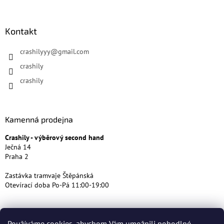
Kontakt
crashilyyy
@
gmail.com
crashily
crashily
Kamenná prodejna
Crashily - výběrový second hand
Ječná 14
Praha 2
Zastávka tramvaje Štěpánská
Otevírací doba Po-Pá 11:00-19:00
Používáme cookies, abychom Vám umožnili pohodlné