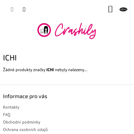
Přejít
NÁKUP
na
obsah
KOŠÍK
ICHI
Žádné produkty značky
ICHI
nebyly nalezeny...
Z
á
Informace pro vás
p
a
Kontakty
t
FAQ
í
Obchodní podmínky
Ochrana osobních údajů