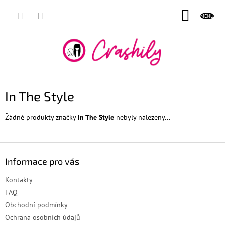
Přejít
NÁKUP
na
obsah
KOŠÍK
In The Style
Žádné produkty značky
In The Style
nebyly nalezeny...
Z
á
Informace pro vás
p
a
Kontakty
t
FAQ
í
Obchodní podmínky
Ochrana osobních údajů