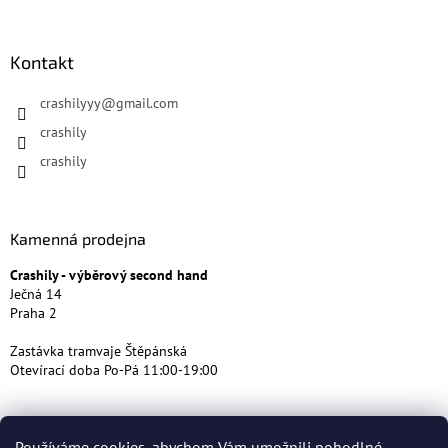
Kontakt
crashilyyy
@
gmail.com
crashily
crashily
Kamenná prodejna
Crashily - výběrový second hand
Ječná 14
Praha 2
Zastávka tramvaje Štěpánská
Otevírací doba Po-Pá 11:00-19:00
Používáme cookies, abychom Vám umožnili pohodlné