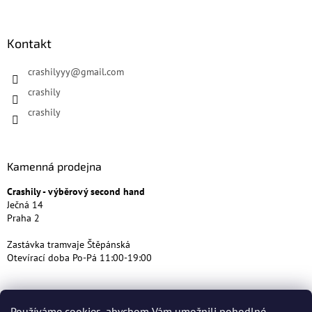
Kontakt
crashilyyy
@
gmail.com
crashily
crashily
Kamenná prodejna
Crashily - výběrový second hand
Ječná 14
Praha 2
Zastávka tramvaje Štěpánská
Otevírací doba Po-Pá 11:00-19:00
Používáme cookies, abychom Vám umožnili pohodlné