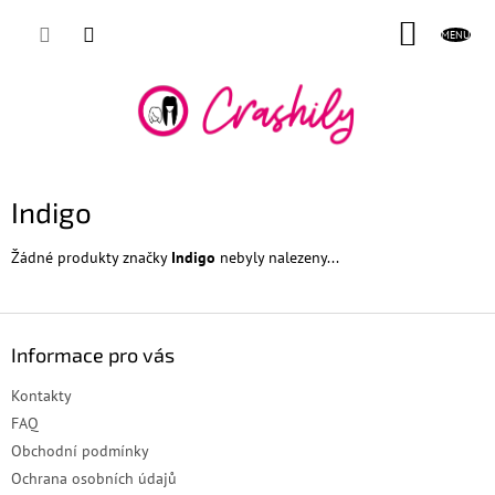
Přejít
NÁKUP
na
obsah
KOŠÍK
Indigo
Žádné produkty značky
Indigo
nebyly nalezeny...
Z
á
Informace pro vás
p
a
Kontakty
t
FAQ
í
Obchodní podmínky
Ochrana osobních údajů