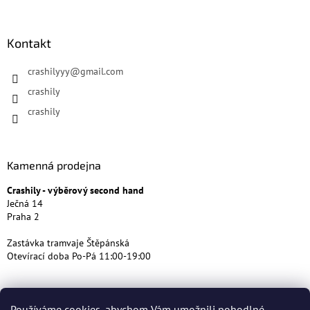
Kontakt
crashilyyy
@
gmail.com
crashily
crashily
Kamenná prodejna
Crashily - výběrový second hand
Ječná 14
Praha 2
Zastávka tramvaje Štěpánská
Otevírací doba Po-Pá 11:00-19:00
Používáme cookies, abychom Vám umožnili pohodlné