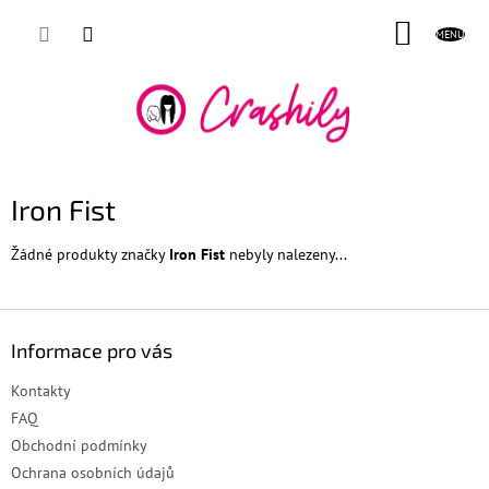
Přejít
NÁKUP
na
obsah
KOŠÍK
Iron Fist
Žádné produkty značky
Iron Fist
nebyly nalezeny...
Z
á
Informace pro vás
p
a
Kontakty
t
FAQ
í
Obchodní podmínky
Ochrana osobních údajů