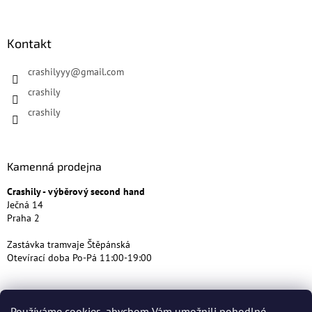
Kontakt
crashilyyy
@
gmail.com
crashily
crashily
Kamenná prodejna
Crashily - výběrový second hand
Ječná 14
Praha 2
Zastávka tramvaje Štěpánská
Otevírací doba Po-Pá 11:00-19:00
Používáme cookies, abychom Vám umožnili pohodlné