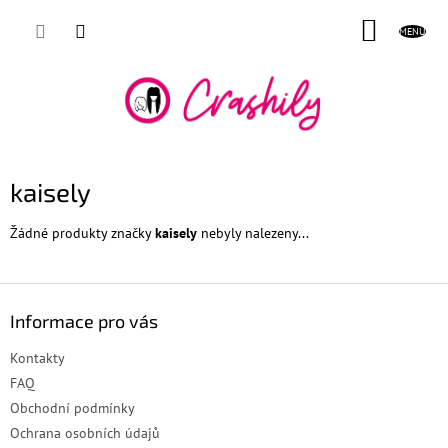
Přejít
NÁKUP
na
obsah
KOŠÍK
kaisely
Žádné produkty značky
kaisely
nebyly nalezeny...
Z
á
Informace pro vás
p
a
Kontakty
t
FAQ
í
Obchodní podmínky
Ochrana osobních údajů