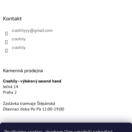
Kontakt
crashilyyy
@
gmail.com
crashily
crashily
Kamenná prodejna
Crashily - výběrový second hand
Ječná 14
Praha 2
Zastávka tramvaje Štěpánská
Otevírací doba Po-Pá 11:00-19:00
Používáme cookies, abychom Vám umožnili pohodlné