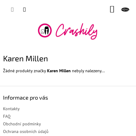
Přejít
NÁKUP
na
obsah
KOŠÍK
Karen Millen
Žádné produkty značky
Karen Millen
nebyly nalezeny...
Z
á
Informace pro vás
p
a
Kontakty
t
FAQ
í
Obchodní podmínky
Ochrana osobních údajů