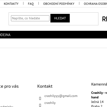
KONTAKTY
FAQ
OBCHODNÍ PODMÍNKY
OCHRANA OSOBN
HLEDAT
ODEJNA
Kamenná
e pro vás
Kontakt
Crashily -
crashilyyy
@
gmail.com
hand
Ječná 14
crashily
Praha 2
podmínky