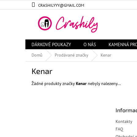
Přejít
CRASHILYYY@GMAIL.COM
na
obsah
DÁRKOVÉ POUKAZY
O NÁS
KAMENNÁ PR
Domů
Prodávané značky
Kenar
Kenar
Žádné produkty značky
Kenar
nebyly nalezeny...
Z
á
Informac
p
a
Kontakty
t
FAQ
í
Obchodní 