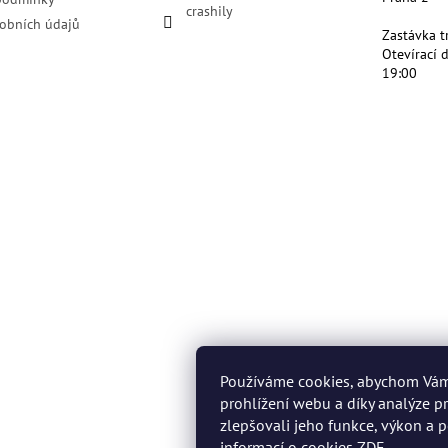
crashily
obních údajů
Zastávka t
Otevírací 
19:00
Používáme cookies, abychom Vá
prohlížení webu a díky analýze 
zlepšovali jeho funkce, výkon a p
informací o cookies
ZDE
.