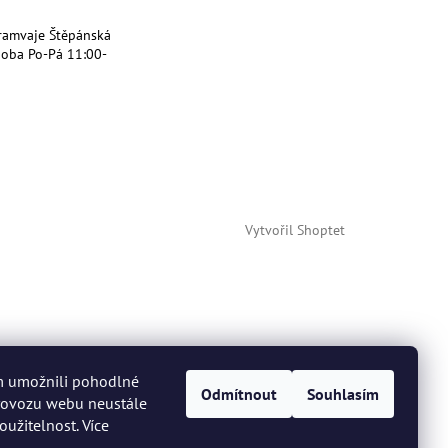
ramvaje Štěpánská
doba Po-Pá 11:00-
Vytvořil Shoptet
m umožnili pohodlné
Odmítnout
Souhlasím
provozu webu neustále
oužitelnost. Více