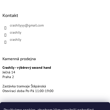
Kontakt
crashilyyy
@
gmail.com
crashily
crashily
Kamenná prodejna
Crashily - výběrový second hand
Ječná 14
Praha 2
Zastávka tramvaje Štěpánská
Otevírací doba Po-Pá 11:00-19:00
Používáme cookies, abychom Vám umožnili pohodlné