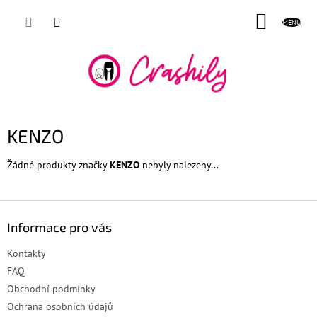
Přejít
NÁKUP
na
obsah
KOŠÍK
KENZO
Žádné produkty značky
KENZO
nebyly nalezeny...
Z
á
Informace pro vás
p
a
Kontakty
t
FAQ
í
Obchodní podmínky
Ochrana osobních údajů