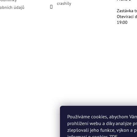
crashily
obních údajů
Zastávka t
Otevírací 
19:00
Používáme cookies, abychom Vá
prohlížení webu a díky analýze 
zlepšovali jeho funkce, výkon a p
informací o cookies
ZDE
.