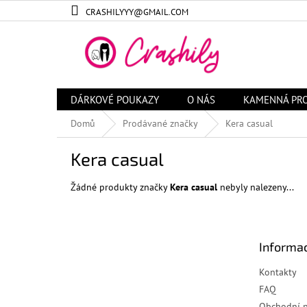
Přejít
CRASHILYYY@GMAIL.COM
na
obsah
DÁRKOVÉ POUKAZY
O NÁS
KAMENNÁ PR
Domů
Prodávané značky
Kera casual
Kera casual
Žádné produkty značky
Kera casual
nebyly nalezeny...
Z
á
Informac
p
a
Kontakty
t
FAQ
í
Obchodní 