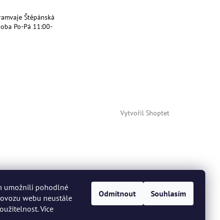
ramvaje Štěpánská
doba Po-Pá 11:00-
Vytvořil Shoptet
m umožnili pohodlné
Odmítnout
Souhlasím
provozu webu neustále
oužitelnost. Více