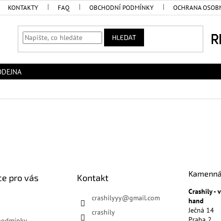
KONTAKTY
FAQ
OBCHODNÍ PODMÍNKY
OCHRANA OSOBN
HLEDAT
ODEJNA
Kamenná
e pro vás
Kontakt
Crashily -
crashilyyy
@
gmail.com
hand
Ječná 14
crashily
Praha 2
podmínky